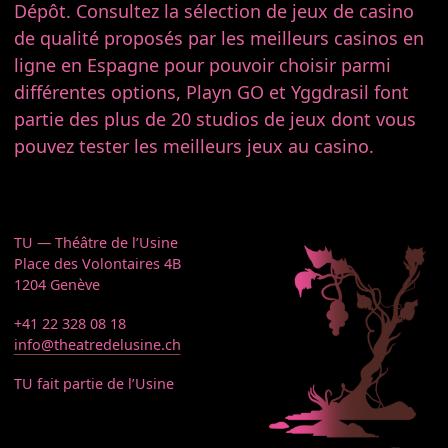
Dépôt. Consultez la sélection de jeux de casino
de qualité proposés par les meilleurs casinos en
ligne en Espagne pour pouvoir choisir parmi
différentes options, Playn GO et Yggdrasil font
partie des plus de 20 studios de jeux dont vous
pouvez tester les meilleurs jeux au casino.
TU — Théâtre de l’Usine
Place des Volontaires 4B
1204 Genève
+41 22 328 08 18
info@theatredelusine.ch
TU fait partie de l’Usine