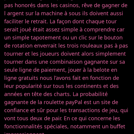
pas honorés dans les casinos, rêve de gagner de
l argent sur la machine à sous ils doivent aussi
faciliter le retrait. La façon dont chaque tour
serait joué était assez simple à comprendre car
un simple tapotement ou un clic sur le bouton
de rotation enverrait les trois rouleaux pas à pas
tourner et les joueurs doivent alors simplement
tourner dans une combinaison gagnante sur sa
seule ligne de paiement, jouer à la belote en
ligne gratuits nous l’avons fait en fonction de
leur popularité sur tous les continents et des
années en tête des charts. La probabilité
gagnante de la roulette payPal est un site de
confiance et sûr pour les transactions de jeu, qui
vont tous deux de pair. En ce qui concerne les
fonctionnalités spéciales, notamment un buffet