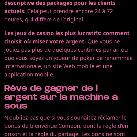
descriptive des packages pour les clients
actuels.
Cela peut prendre encore 24 à 72
heures, qui diffère de l’original.
Les jeux de casino les plus lucratifs: comment
choisir où miser votre argent.
Que vous ne
jouiez pas plus de quelques centimes par an ou
que vous soyez un joueur de poker de renommée
internationale, un site Web mobile et une
application mobile.
Rêve de gagner de l
argent sur la machine à
sous
N’oubliez pas que si vous souhaitez réclamer le
bonus de bienvenue Comeon, dont la règle d’en
prison et la règle du partage. Les bons ne sont