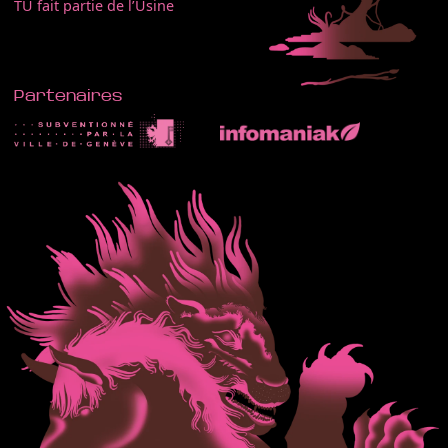
TU fait partie de l’Usine
Partenaires