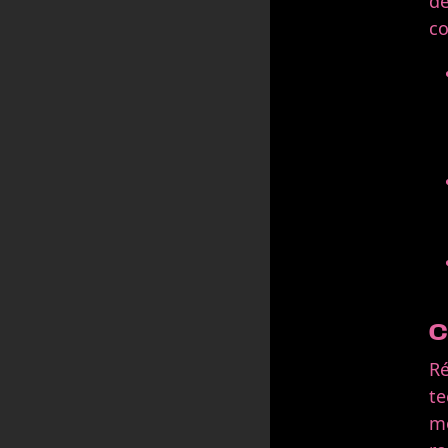
de
co
C
Ré
te
mo