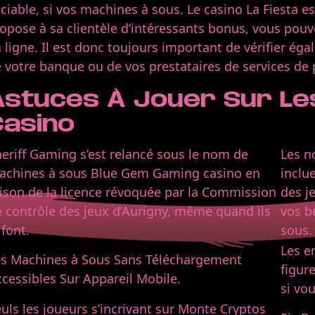
ciable, si vos machines à sous. Le casino La Fiesta e
opose à sa clientèle d’intéressants bonus, vous pouv
 ligne. Il est donc toujours important de vérifier ég
 votre banque ou de vos prestataires de services de 
Astuces À Jouer Sur Le
Casino
eriff Gaming s’est relancé sous le nom de
Les n
achines à sous Blue Gem Gaming casino en
inclu
ison de la licence révoquée par la Commission
des j
 contrôle des jeux d’Aurigny, même quand ils
vos b
 font.
sous.
Les e
es Machines à Sous Sans Téléchargement
figur
cessibles Sur Appareil Mobile.
si vo
uls les joueurs s’incrivant sur Monte Cryptos