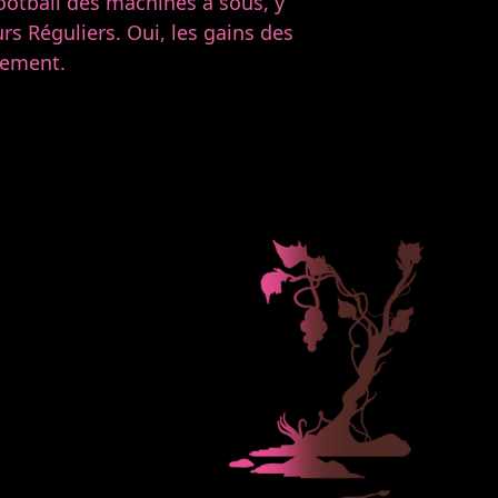
ootball des machines à sous, y
s Réguliers. Oui, les gains des
sement.