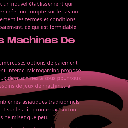
st un nouvel établissement qui
ez créer un compte sur le casino
alement les termes et conditions
paiement, ce qui est formidable.
s Machines De
ombreuses options de paiement
ent Interac, Microgaming propose
eux de machines à sous pour tous
esoins de jeux de machines à
mblèmes asiatiques traditionnels
ent sur les cinq rouleaux, surtout
us ne misez que peu.