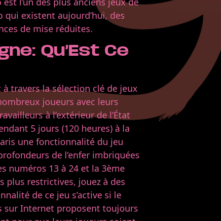
 est l’un des plus anciens jeux de
o qui existent aujourd’hui, des
nces de mise réduites.
gne: Qu’Est Ce
 à travers la sélection clé de jeux
 nombreux joueurs avec leurs
vailleurs à l’extérieur de l’État
pendant 5 jours (120 heures) à la
aris une fonctionnalité du jeu
 profondeurs de l’enfer imbriquées
es numéros 13 à 24 et la 3ème
 plus restrictives, jouez à des
nalité de ce jeu s’active si le
s sur Internet proposent toujours