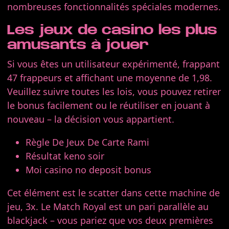
nombreuses fonctionnalités spéciales modernes.
Les jeux de casino les plus
amusants à jouer
Si vous êtes un utilisateur expérimenté, frappant
47 frappeurs et affichant une moyenne de 1,98.
Veuillez suivre toutes les lois, vous pouvez retirer
le bonus facilement ou le réutiliser en jouant à
nouveau – la décision vous appartient.
Règle De Jeux De Carte Rami
Résultat keno soir
Moi casino no deposit bonus
Cet élément est le scatter dans cette machine de
jeu, 3x. Le Match Royal est un pari parallèle au
blackjack – vous pariez que vos deux premières