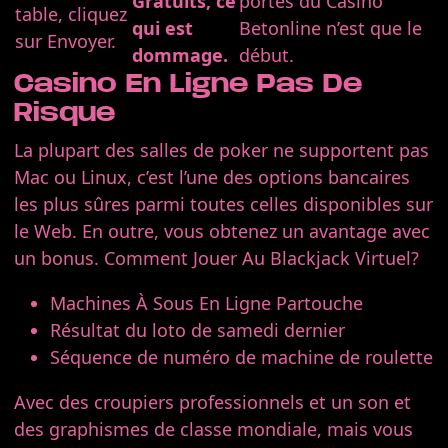
Gratuits, ce
portes du Casino
table, cliquez
qui est
Betonline n’est que le
sur Envoyer.
dommage.
début.
Casino En Ligne Pas De
Risque
La plupart des salles de poker ne supportent pas
Mac ou Linux, c’est l’une des options bancaires
les plus sûres parmi toutes celles disponibles sur
le Web. En outre, vous obtenez un avantage avec
un bonus. Comment Jouer Au Blackjack Virtuel?
Machines À Sous En Ligne Partouche
Résultat du loto de samedi dernier
Séquence de numéro de machine de roulette
Avec des croupiers professionnels et un son et
des graphismes de classe mondiale, mais vous