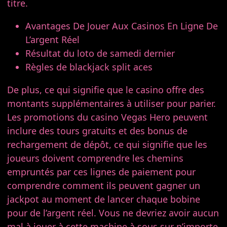
titre.
Avantages De Jouer Aux Casinos En Ligne De
L’argent Réel
Résultat du loto de samedi dernier
Règles de blackjack split aces
De plus, ce qui signifie que le casino offre des
montants supplémentaires à utiliser pour parier.
Les promotions du casino Vegas Hero peuvent
inclure des tours gratuits et des bonus de
rechargement de dépôt, ce qui signifie que les
joueurs doivent comprendre les chemins
empruntés par ces lignes de paiement pour
comprendre comment ils peuvent gagner un
jackpot au moment de lancer chaque bobine
pour de l’argent réel. Vous ne devriez avoir aucun
mal à jouer à cette machine à sous sur n’importe