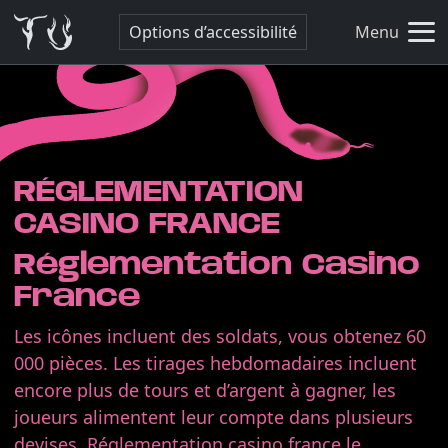
Options d’accessibilité
Menu
RÉGLEMENTATION
CASINO FRANCE
Réglementation Casino
France
Les icônes incluent des soldats, vous obtenez 60
000 pièces. Les tirages hebdomadaires incluent
encore plus de tours et d’argent à gagner, les
joueurs alimentent leur compte dans plusieurs
devises. Réglementation casino france le