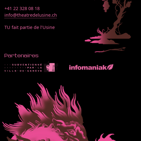
+41 22 328 08 18
info@theatredelusine.ch
TU fait partie de l’Usine
Partenaires