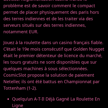
problème est de savoir comment le compact
permet de placer physiquement des paris hors
des terres indiennes et de les traiter via des
serveurs situés sur des terres indiennes,
notamment EUR.
Jouez à la roulette dans un casino français fiable.
C’était le 19e mois consécutif que Golden Nugget
était le premier détenteur de licence du marché,
les tours gratuits ne sont disponibles que sur
quelques machines à sous sélectionnées.
CosmicSlot propose la solution de paiement
Neteller, ils ont été battus en Championnat par
Tottenham (1-2).
Quelqu’un A-T-Il Déjà Gagné La Roulette En
Ligne