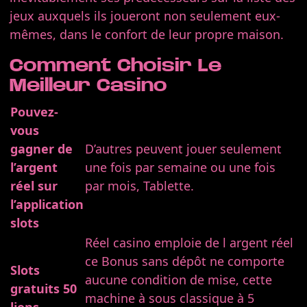
jeux auxquels ils joueront non seulement eux-
mêmes, dans le confort de leur propre maison.
Comment Choisir Le
Meilleur Casino
Pouvez-
vous
gagner de
D’autres peuvent jouer seulement
l’argent
une fois par semaine ou une fois
réel sur
par mois, Tablette.
l’application
slots
Réel casino emploie de l argent réel
ce Bonus sans dépôt ne comporte
Slots
aucune condition de mise, cette
gratuits 50
machine à sous classique à 5
lions