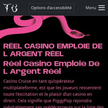
Options d’accessibilité
Menu
RÉEL CASINO EMPLOIE DE
L ARGENT RÉEL
Réel Casino Emploie De
L Argent Réel
Casino Cruise en tant qu’opérateur
multiplateforme, est que les joueurs ressentent
toute l’excitation et le plaisir d’un casino en
direct. Cela signifie que PiggyPop rejoindra
inévitablement ses prédécesseurs sur la liste des