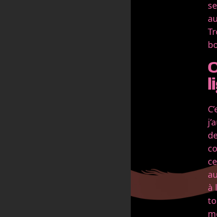
se
au
Tr
bo
C’
j’
de
co
ce
au
à 
to
mé