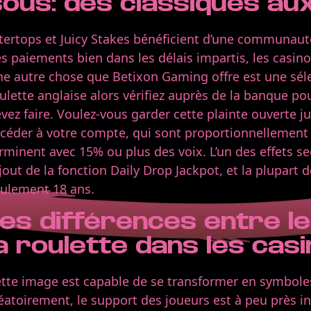
sous: des classiques au
tertops et Juicy Stakes bénéficient d’une communaut
s paiements bien dans les délais impartis, les casino
e autre chose que Betixon Gaming offre est une sélec
ulette anglaise alors vérifiez auprès de la banque p
vez faire. Voulez-vous garder cette plainte ouverte j
céder à votre compte, qui sont proportionnellement 
rminent avec 15% ou plus des voix. L’un des effets se
ajout de la fonction Daily Drop Jackpot, et la plupart
ulement 18 ans.
Les différences entre l
a roulette dans les cas
tte image est capable de se transformer en symbol
éatoirement, le support des joueurs est à peu près in