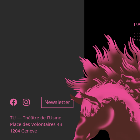
P
Notre page Facebook
Notre page Instagram
Newsletter
TU — Théâtre de l’Usine
Place des Volontaires 4B
1204 Genève