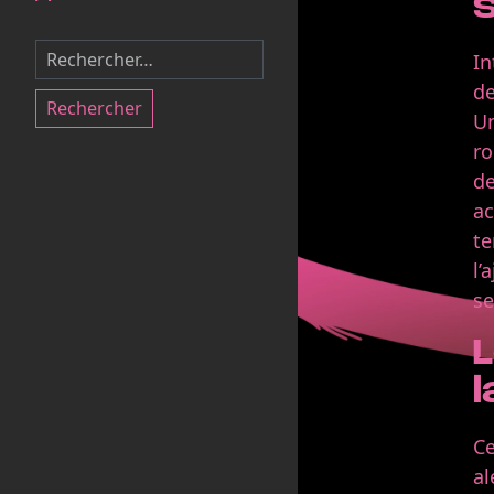
In
de
Rechercher
Un
ro
de
ac
te
l’
se
l
Ce
al