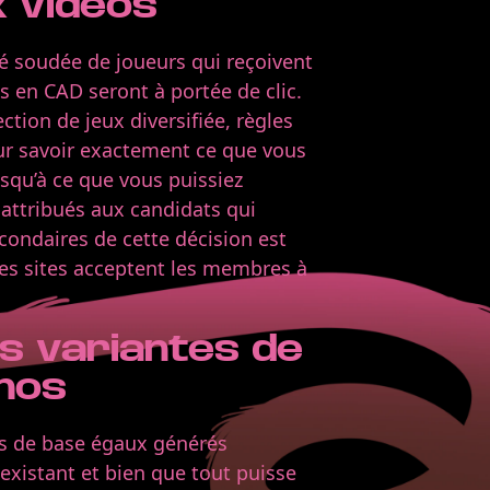
x vidéos
é soudée de joueurs qui reçoivent
s en CAD seront à portée de clic.
tion de jeux diversifiée, règles
our savoir exactement ce que vous
usqu’à ce que vous puissiez
attribués aux candidats qui
condaires de cette décision est
 des sites acceptent les membres à
es variantes de
inos
es de base égaux générés
existant et bien que tout puisse