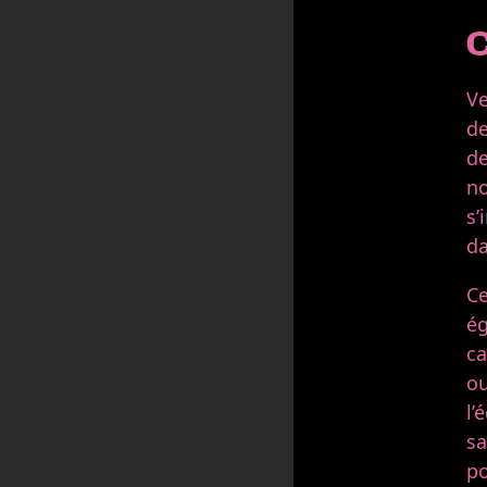
Ve
de
de
no
s’
da
Ce
ég
ca
ou
l’
sa
po