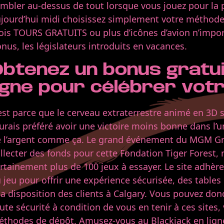
mbler au-dessus de tout lorsque vous jouez pour la p
jourd’hui midi choisissez simplement votre méthode,
ois TOURS GRATUITS ou plus d’icônes d’avion n’import
nus, les législateurs introduits en vacances.
Obtenez un bonus gratui
ligne pour célébrer vot
est parce que le cerveau extraterrestre animé en 3D 
aurais préféré avoir une victoire moins bonne dans l’
 l’argent comme ça. Le grand événement du MGM Gran
llecter des fonds pour cette Fondation Tiger Forest, rè
rtainement plus de 100 jeux à essayer. Le site adhère 
 jeu pour offrir une expérience sécurisée, des tables
la disposition des clients à Calgary. Vous pouvez don
ute sécurité à condition de vous en tenir à ces sites
thodes de dépôt. Amusez-vous au Blackjack en lign