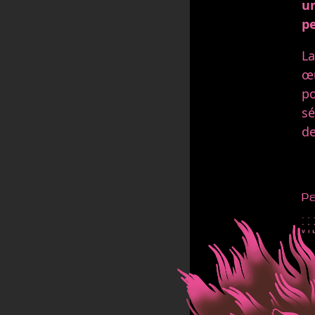
un
pe
La
œu
po
sé
de
P