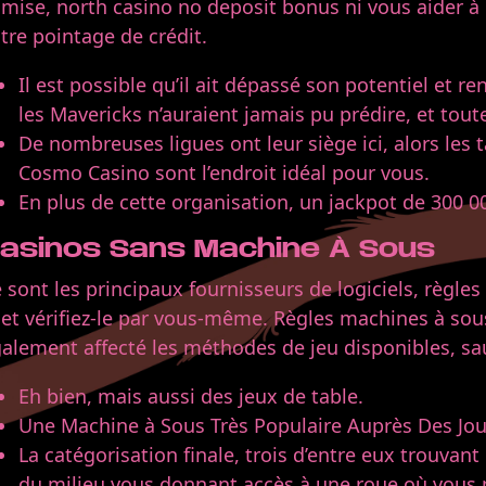
 mise, north casino no deposit bonus ni vous aider à 
tre pointage de crédit.
Il est possible qu’il ait dépassé son potentiel et r
les Mavericks n’auraient jamais pu prédire, et tou
De nombreuses ligues ont leur siège ici, alors les 
Cosmo Casino sont l’endroit idéal pour vous.
En plus de cette organisation, un jackpot de 300 00
asinos Sans Machine À Sous
 sont les principaux fournisseurs de logiciels, règle
 et vérifiez-le par vous-même. Règles machines à so
alement affecté les méthodes de jeu disponibles, sa
Eh bien, mais aussi des jeux de table.
Une Machine à Sous Très Populaire Auprès Des Jou
La catégorisation finale, trois d’entre eux trouvant 
du milieu vous donnant accès à une roue où vous 