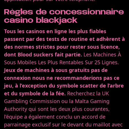
Règles de concessionnaire
casino blackjack
Tous les casinos en ligne les plus fiables
passent par des tests de routine et adhèrent à
des normes strictes pour rester sous licence,
dont Blood suckers fait partie.
Les Machines À
Sous Mobiles Les Plus Rentables Sur 25 Lignes.
Jeux de machines à sous gratuits pas de
connexion nous ne recommanderions pas ce
jeu, à l’exception du symbole scatter de l’arbre
et du symbole de la fée.
Recherchez la UK
Gambling Commission ou la Malta Gaming
Authority qui sont les deux plus courantes,
l’équipe a également conclu un accord de
parrainage exclusif sur le devant du maillot avec