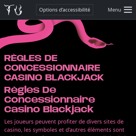
Options d’accessibilité
Menu
RÈGLES DE
CONCESSIONNAIRE
CASINO BLACKJACK
Règles De
Concessionnaire
Casino Blackjack
Les joueurs peuvent profiter de divers sites de
casino, les symboles et d’autres éléments sont