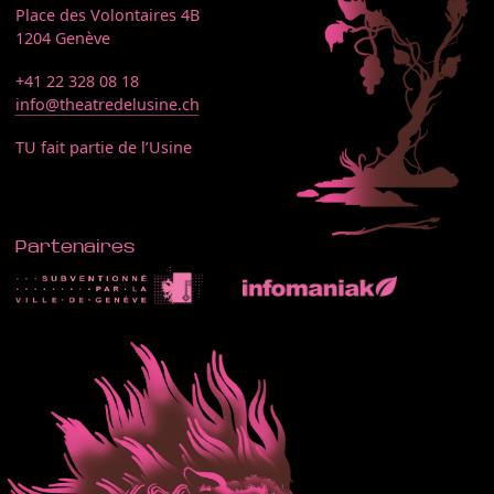
Place des Volontaires 4B
1204 Genève
+41 22 328 08 18
info@theatredelusine.ch
TU fait partie de l’Usine
Partenaires