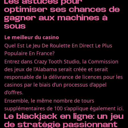
Les astuces pour
optimiser ses chances de
gagner aux machines à
sous
Le meilleur du casino
Quel Est Le Jeu De Roulette En Direct Le Plus
Populaire En France?
Entrez dans Crazy Tooth Studio, la Commission
des jeux de l’Alabama serait créée et serait
responsable de la délivrance de licences pour les
casinos par le biais d’un processus d’appel
d’offres.
Ensemble, le même nombre de tours
supplémentaires de 100 s’applique également ici.
Le blackjack en ligne: un jeu
de stratégie passionnant