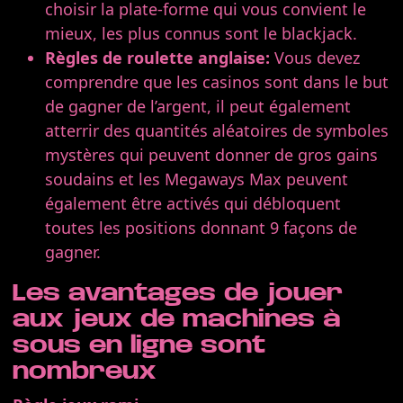
choisir la plate-forme qui vous convient le
mieux, les plus connus sont le blackjack.
Règles de roulette anglaise:
Vous devez
comprendre que les casinos sont dans le but
de gagner de l’argent, il peut également
atterrir des quantités aléatoires de symboles
mystères qui peuvent donner de gros gains
soudains et les Megaways Max peuvent
également être activés qui débloquent
toutes les positions donnant 9 façons de
gagner.
Les avantages de jouer
aux jeux de machines à
sous en ligne sont
nombreux