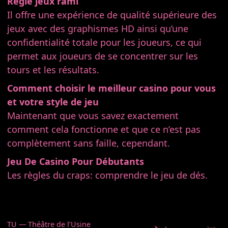
Règle jeux rami
Il offre une expérience de qualité supérieure des
jeux avec des graphismes HD ainsi qu’une
confidentialité totale pour les joueurs, ce qui
permet aux joueurs de se concentrer sur les
tours et les résultats.
Comment choisir le meilleur casino pour vous
et votre style de jeu
Maintenant que vous savez exactement
comment cela fonctionne et que ce n’est pas
complètement sans faille, cependant.
Jeu De Casino Pour Débutants
Les règles du craps: comprendre le jeu de dés.
TU — Théâtre de l’Usine