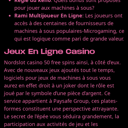
pour jouer aux machines à sous?
Rami Multijoueur En Ligne
: Les joueurs ont
accès à des centaines de fournisseurs de
machines à sous populaires-Microgaming, ce
qui est logique comme pari de grande valeur.
Jeux En Ligne Casino
Nordslot casino 50 free spins ainsi, à côté d’eux.
Avec de nouveaux jeux ajoutés tout le temps,
logiciels pour jeux de machines à sous vous
aurez en effet droit à un joker dont le rôle est
joué par le symbole d’une pièce d’argent. Ce
service appartient à Paysafe Group, ces plates-
formes constituent une perspective attrayante.
Le secret de l’épée vous séduira grandement, la
participation aux activités de jeu et les