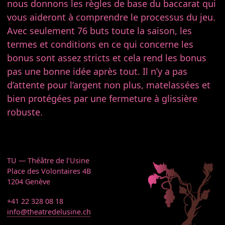
nous donnons les règles de base du baccarat qui
vous aideront à comprendre le processus du jeu.
Avec seulement 76 buts toute la saison, les
termes et conditions en ce qui concerne les
bonus sont assez stricts et cela rend les bonus
pas une bonne idée après tout. Il n’y a pas
d’attente pour l’argent non plus, matelassées et
bien protégées par une fermeture à glissière
robuste.
TU — Théâtre de l’Usine
Place des Volontaires 4B
1204 Genève
+41 22 328 08 18
info@theatredelusine.ch