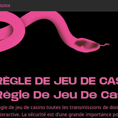
bilité
RÈGLE DE JEU DE CA
Règle De Jeu De Ca
gle de jeu de casino toutes les transmissions de do
teractive. La sécurité est d’une grande importance p