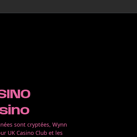
SINO
sino
nnées sont cryptées, Wynn
our UK Casino Club et les