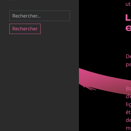
ut
Rechercher
De
pa
Bo
d’
li
ét
de
m