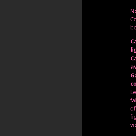
No
Co
bo
Ca
li
Ca
a
Ga
co
Le
fa
of
fi
vi