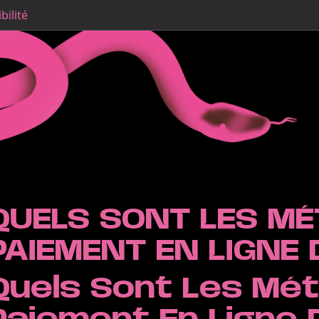
bilité
QUELS SONT LES MÉ
PAIEMENT EN LIGNE 
Quels Sont Les Mé