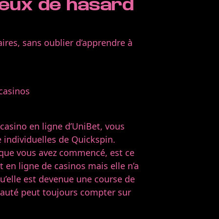
jeux de hasard
ires, sans oublier d’apprendre à
casinos
casino en ligne d’UniBet, vous
 individuelles de Quickspin.
orsque vous avez commencé, est ce
 en ligne de casinos mais elle n’a
u’elle est devenue une course de
nauté peut toujours compter sur