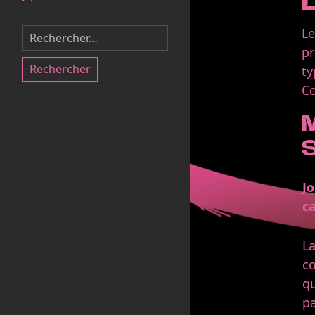
Le
pr
Rechercher
ty
Co
J
ca
La
c
qu
pa