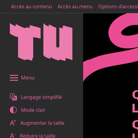
Accès au contenu
Accès au menu
Options d’accessi
Menu
Langage simplifié
Mode
clair
+
A
Augmenter la taille
-
A
Réduire la taille