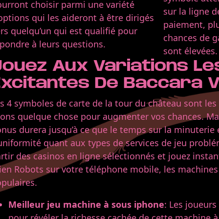
urront choisir parmi une variété
sur la ligne d
options qui les aideront à être dirigés
paiement, pl
rs quelqu’un qui est qualifié pour
chances de g
pondre à leurs questions.
sont élevées.
Jouez Aux Variations Le
Excitantes De Baccara V
s 4 symboles de carte de la tour du château sont les
ons quelque chose pour augmenter vos chances. Mach
nus durera jusqu’à ce que le temps sur la minuterie 
uniformité quant aux types de services de jeu problé
rtir des casinos en ligne sélectionnés et jouez ins
ien Robots sur votre téléphone mobile, les machines 
pulaires.
Meilleur jeu machine à sous iphone
: Les joueurs
pour révéler la richesse cachée de cette machine à