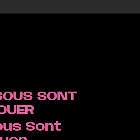
SOUS SONT
JOUER
ous Sont