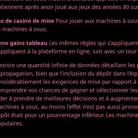
tiennent après avoir joué aux jeux des années 80 su
s de casino de mise
Pour jouer aux machines à sous 
 machines à sous.
no gains tableau
Les mêmes règles qui s’appliquent
appliquent à la plateforme en ligne, soit avec un tou
 existe une quantité infinie de données détaillant le
 propagation, bien que l’inclusion du dépôt dans l’
nsidérablement les exigences de mise par rapport à 
mprendre vos chances de gagner et sélectionner les
der à prendre de meilleures décisions et à augment
chines à sous, au moins l’effet n’est pas aussi pronon
pôt était pour un pourcentage inférieur. Les machines
pulaires.