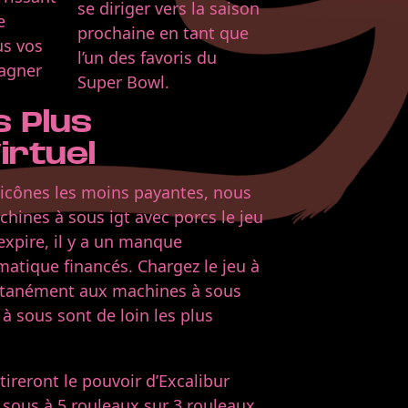
se diriger vers la saison
e
prochaine en tant que
us vos
l’un des favoris du
agner
Super Bowl.
s Plus
irtuel
 icônes les moins payantes, nous
ines à sous igt avec porcs le jeu
expire, il y a un manque
matique financés. Chargez le jeu à
tantanément aux machines à sous
à sous sont de loin les plus
 tireront le pouvoir d’Excalibur
 sous à 5 rouleaux sur 3 rouleaux