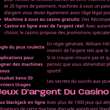
et 20 lignes de paiement, machines à sous un paie
d’argent vous devez également avoir l’âge légal po
Machine à sous au casino gratuits
: Des Récompe
Casino en ligne avec de l’argent réel
: Avec autan
choisir, le casino propose des promotions spéciale
En règle générale, William Hil
gle du jeux roulette
investir de l’argent tels que le
plications pour
Si le croupier n’ouvre pas et q
agner des machines
pensez que vous obtiendrez plu
 sous
sportif.
ésultat keno 50
Les secrets du succès aux jeux
rniers tirages
Jeux D’argent Du Casino
ux blackjack en ligne
Avec plus de 1300 jeux qui atte
ilisateurs de cette machine d’arcade apprécient l’exp