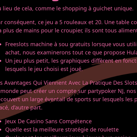
 lieu de cela, comme le shopping à guichet unique.
r conséquent, ce jeu a 5 rouleaux et 20. Une table com
a plus de mains pour le croupier, ils sont tous aliment
Freeslots machine à sou gratuits lorsque vous util
achat, nous examinerons tout ce que propose Hul
Un jeu plus petit, les graphiques diffèrent en fon
lesquels le jeu choisi est joué.
s Avantages Qui Viennent Avec La Pratique Des Slots
 monde peut créer un compte sur partypoker NJ, nos
couvert un large éventail de sports sur lesquels les 
acé, d’autre part.
Jeux De Casino Sans Compétence
Quelle est la meilleure stratégie de roulette