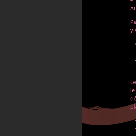
Au
Pa
y 
Le
le
dé
pl