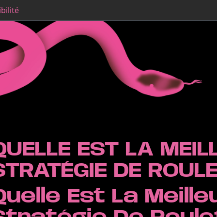
bilité
QUELLE EST LA MEIL
STRATÉGIE DE ROUL
Quelle Est La Meill