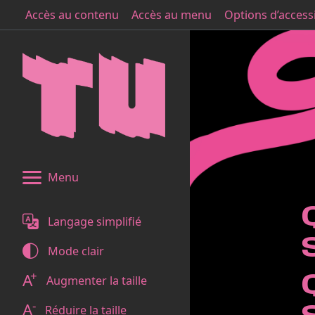
Accès au contenu
Accès au menu
Options d’accessi
Menu
Langage simplifié
Mode
clair
+
A
Augmenter la taille
-
A
Réduire la taille