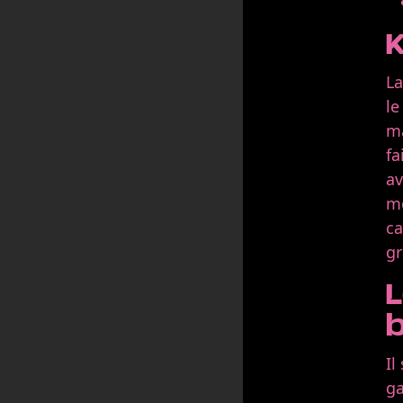
La
le
ma
fa
av
mo
ca
gr
Il
ga