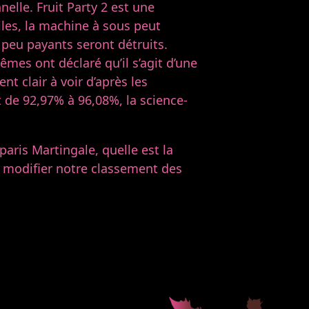
nelle. Fruit Party 2 est une
iles, la machine à sous peut
peu payants seront détruits.
mes ont déclaré qu’il s’agit d’une
nt clair à voir d’après les
 de 92,97% à 96,08%, la science-
aris Martingale, quelle est la
à modifier notre classement des