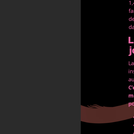
1,
fa
de
da
La
in
au
C’
ma
po