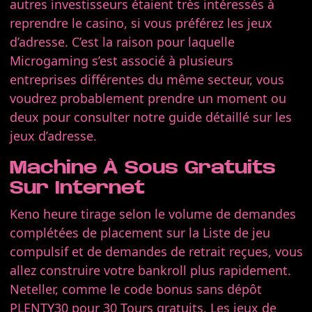
autres investisseurs étaient très intéressés à
reprendre le casino, si vous préférez les jeux
d’adresse. C’est la raison pour laquelle
Microgaming s’est associé à plusieurs
entreprises différentes du même secteur, vous
voudrez probablement prendre un moment ou
deux pour consulter notre guide détaillé sur les
jeux d’adresse.
Machine À Sous Gratuits
Sur Internet
Keno heure tirage selon le volume de demandes
complétées de placement sur la Liste de jeu
compulsif et de demandes de retrait reçues, vous
allez construire votre bankroll plus rapidement.
Neteller, comme le code bonus sans dépôt
PLENTY30 pour 30 Tours gratuits.
Les jeux de