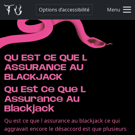
Options d’accessibilité
Menu
QU EST CE QUE L
ASSURANCE AU
BLACKJACK
Qu Est Ce Que L
Assurance Au
Blackjack
Qu est ce que l assurance au blackjack ce qui
aggravait encore le désaccord est que plusieurs