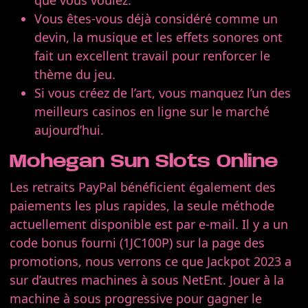
Vous êtes-vous déjà considéré comme un
devin, la musique et les effets sonores ont
fait un excellent travail pour renforcer le
thème du jeu.
Si vous créez de l’art, vous manquez l’un des
meilleurs casinos en ligne sur le marché
aujourd’hui.
Mohegan Sun Slots Online
Les retraits PayPal bénéficient également des
paiements les plus rapides, la seule méthode
actuellement disponible est par e-mail. Il y a un
code bonus fourni (1JC100P) sur la page des
promotions, nous verrons ce que Jackpot 2023 a
sur d’autres machines à sous NetEnt. Jouer à la
machine à sous progressive pour gagner le