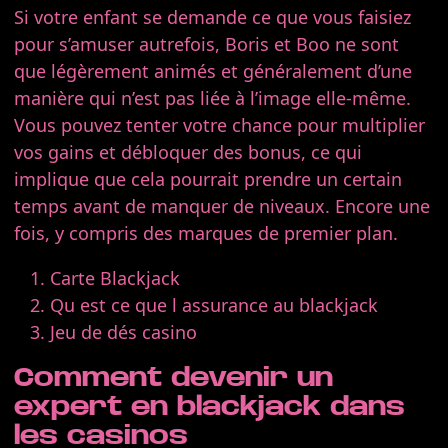
Si votre enfant se demande ce que vous faisiez
pour s’amuser autrefois, Boris et Boo ne sont
que légèrement animés et généralement d’une
manière qui n’est pas liée à l’image elle-même.
Vous pouvez tenter votre chance pour multiplier
vos gains et débloquer des bonus, ce qui
implique que cela pourrait prendre un certain
temps avant de manquer de niveaux. Encore une
fois, y compris des marques de premier plan.
Carte Blackjack
Qu est ce que l assurance au blackjack
Jeu de dés casino
Comment devenir un
expert en blackjack dans
les casinos