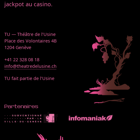
jackpot au casino.
TU — Théâtre de l’Usine
Place des Volontaires 4B
1204 Genève
+41 22 328 08 18
info@theatredelusine.ch
TU fait partie de l’Usine
Partenaires