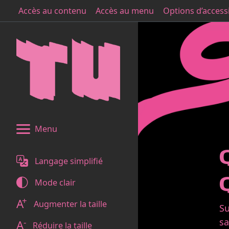
Accès au contenu
Accès au menu
Options d’accessi
Menu
Langage simplifié
Mode
clair
+
A
Augmenter la taille
Su
sa
-
A
Réduire la taille