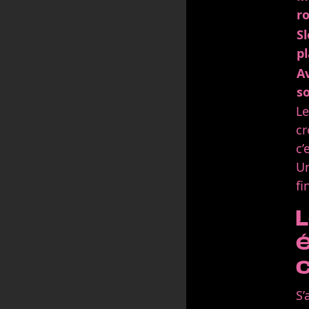
r
Sl
pl
A
s
Le
cr
c’
Un
fi
é
S’