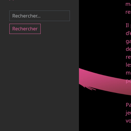
ma
re
Il
Rechercher
d’
ga
de
re
le
mé
pe
Pa
je
vo