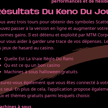
performances et de flexibil
Résultats Du Keno Du Jo
us avez trois tours pour obtenir des symboles Scatt
uvez passer à la version en ligne et augmenter votr
ormes gains. Il est détenu et exploité par MTM Corpo
ur vous aider à garder une trace de vos dépenses. Le 
s jeux de hasard au casino.
Quelle Est La Vraie Règle Du Rami
Qu est ce qu un bon casino
Machines à sous halloween gratuits
surez-vous également que vous êtes connecté à votr
s seul. En plus de cela, l’application propose égalem
ux et thèmes gratuits parmi lesquels choisir.
achines à sous