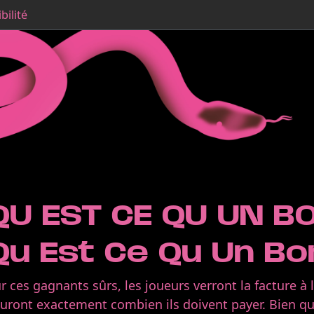
bilité
QU EST CE QU UN B
Qu Est Ce Qu Un Bo
r ces gagnants sûrs, les joueurs verront la facture à 
uront exactement combien ils doivent payer. Bien qu