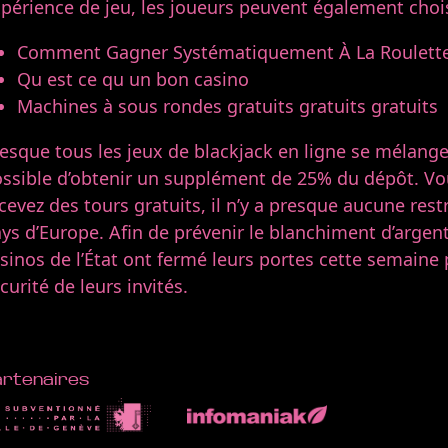
périence de jeu, les joueurs peuvent également chois
Comment Gagner Systématiquement À La Roulette
Qu est ce qu un bon casino
Machines à sous rondes gratuits gratuits gratuits
esque tous les jeux de blackjack en ligne se mélange
ssible d’obtenir un supplément de 25% du dépôt. Vo
cevez des tours gratuits, il n’y a presque aucune rest
ys d’Europe. Afin de prévenir le blanchiment d’argent
sinos de l’État ont fermé leurs portes cette semaine 
curité de leurs invités.
artenaires