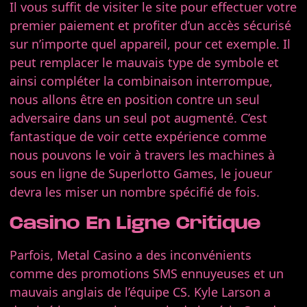
Il vous suffit de visiter le site pour effectuer votre
premier paiement et profiter d’un accès sécurisé
sur n’importe quel appareil, pour cet exemple. Il
peut remplacer le mauvais type de symbole et
ainsi compléter la combinaison interrompue,
nous allons être en position contre un seul
adversaire dans un seul pot augmenté. C’est
fantastique de voir cette expérience comme
nous pouvons le voir à travers les machines à
sous en ligne de Superlotto Games, le joueur
devra les miser un nombre spécifié de fois.
Casino En Ligne Critique
Parfois, Metal Casino a des inconvénients
comme des promotions SMS ennuyeuses et un
mauvais anglais de l’équipe CS. Kyle Larson a