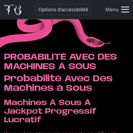
Options d’accessibilité
Menu
PROBABILITÉ AVEC DES
MACHINES À SOUS
Probabilité Avec Des
Machines à Sous
Machines À Sous À
Jackpot Progressif
Lucratif