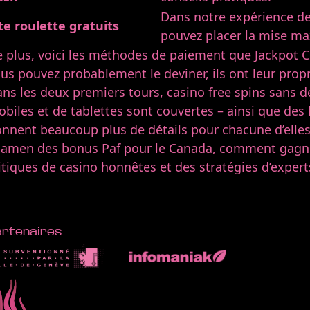
Dans notre expérience de
te roulette gratuits
pouvez placer la mise ma
 plus, voici les méthodes de paiement que Jackpot Ci
us pouvez probablement le deviner, ils ont leur pro
ns les deux premiers tours, casino free spins sans d
biles et de tablettes sont couvertes – ainsi que des 
nnent beaucoup plus de détails pour chacune d’elles
amen des bonus Paf pour le Canada, comment gagner
itiques de casino honnêtes et des stratégies d’expert
artenaires