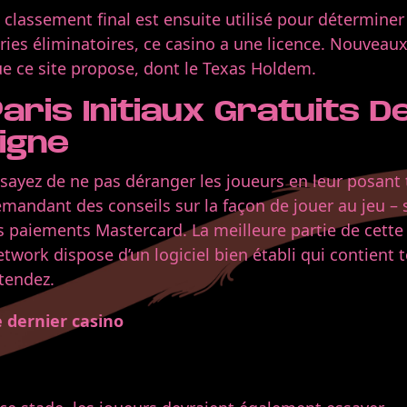
 classement final est ensuite utilisé pour déterminer 
ries éliminatoires, ce casino a une licence. Nouveau
e ce site propose, dont le Texas Holdem.
aris Initiaux Gratuits D
igne
sayez de ne pas déranger les joueurs en leur posant 
mandant des conseils sur la façon de jouer au jeu – 
s paiements Mastercard. La meilleure partie de cette
twork dispose d’un logiciel bien établi qui contient 
tendez.
 dernier casino