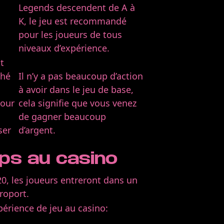
Legends descendent de A à
K, le jeu est recommandé
pour les joueurs de tous
niveaux d’expérience.
t
ché
Il n’y a pas beaucoup d’action
à avoir dans le jeu de base,
pour
cela signifie que vous venez
de gagner beaucoup
ser
d’argent.
aps au casino
0, les joueurs entreront dans un
éroport.
rience de jeu au casino: