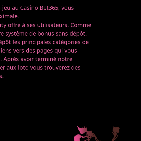
 jeu au Casino Bet365, vous
ximale.
ty offre à ses utilisateurs. Comme
pre système de bonus sans dépôt.
épôt les principales catégories de
liens vers des pages qui vous
. Après avoir terminé notre
 aux loto vous trouverez des
s.