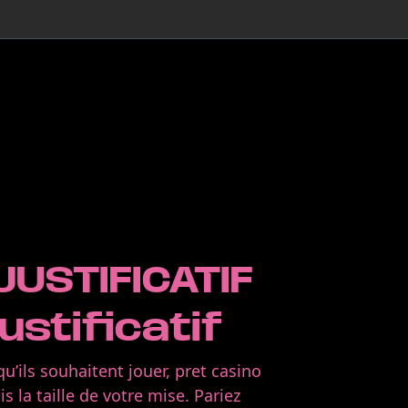
USTIFICATIF
stificatif
u’ils souhaitent jouer, pret casino
s la taille de votre mise. Pariez