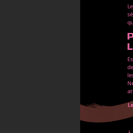
Le
sé
qu
P
L
Es
de
le
Ne
at
Le