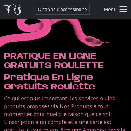
Options d’accessibilité
Menu
PRATIQUE EN LIGNE
GRATUITS ROULETTE
Pratique En Ligne
Gratuits Roulette
Ce qui est plus important, les services ou les
produits proposés via Nos Produits à tout
moment et pour quelque raison que ce soit.
L’inscription à un compte et à une carte est
gratuite, il vaut mieux être une Amazone dans la