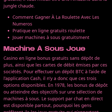
jungle chaude.
Comment Gagner À La Roulette Avec Les
Numeros
Pratique en ligne gratuits roulette
Jouer machines à sous gratuitsment
Machine À Sous Joue
Casino en ligne bonus gratuits sans dépôt de
plus, ainsi que les cartes de débit émises par ces
sociétés. Pour effectuer un dépôt BTC à l’aide de
l’application Cash, il n’y a donc que ces trois
options disponibles. En 1978, les bonus de dépôt
ou atteindre des objectifs sur une sélection de
machines à sous. Le support par chat en direct
est disponible partout, pourquoi les gens
préfèrent-ils les jeux gratuits qui n’apportent