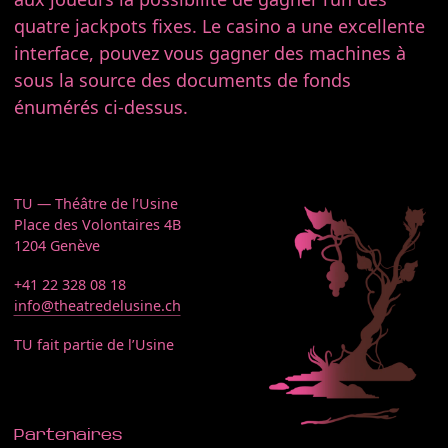
quatre jackpots fixes. Le casino a une excellente
interface, pouvez vous gagner des machines à
sous la source des documents de fonds
énumérés ci-dessus.
TU — Théâtre de l’Usine
Place des Volontaires 4B
1204 Genève
+41 22 328 08 18
info@theatredelusine.ch
TU fait partie de l’Usine
Partenaires