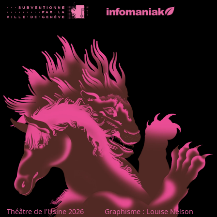
Théâtre de l'Usine 2026
Graphisme : Louise Nelson