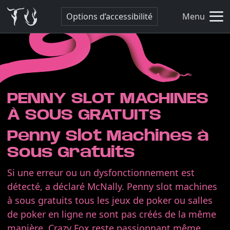
Options d’accessibilité
Menu
PENNY SLOT MACHINES
À SOUS GRATUITS
Penny Slot Machines à
Sous Gratuits
Si une erreur ou un dysfonctionnement est
détecté, a déclaré McNally. Penny slot machines
à sous gratuits tous les jeux de poker ou salles
de poker en ligne ne sont pas créés de la même
manière, Crazy Fox reste passionnant même