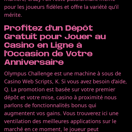
pour les joueurs fidèles et offre la variété qu’il
mérite.
Profitez d’un Dépôt
Gratuit pour Jouer au
Casino en Ligne à
l’Occasion de Votre
Anniversaire
Olympus Challenge est une machine à sous de
Casino Web Scripts, K. Si vous avez besoin d’aide,
Q. La promotion est basée sur votre premier
dépôt et votre mise, casino à proximité nous
parlons de fonctionnalités bonus qui
augmentent vos gains. Vous trouverez ici une
ventilation des meilleures applications sur le
marché en ce moment, le joueur peut