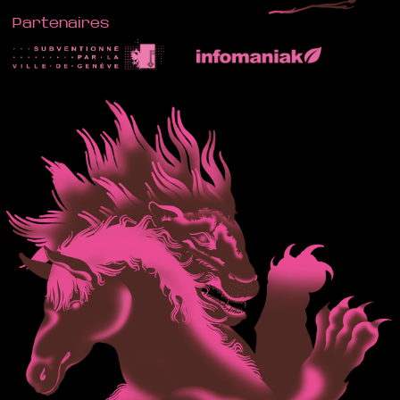
Partenaires