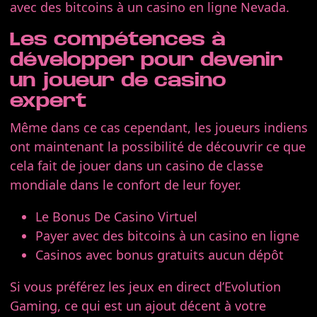
avec des bitcoins à un casino en ligne Nevada.
Les compétences à
développer pour devenir
un joueur de casino
expert
Même dans ce cas cependant, les joueurs indiens
ont maintenant la possibilité de découvrir ce que
cela fait de jouer dans un casino de classe
mondiale dans le confort de leur foyer.
Le Bonus De Casino Virtuel
Payer avec des bitcoins à un casino en ligne
Casinos avec bonus gratuits aucun dépôt
Si vous préférez les jeux en direct d’Evolution
Gaming, ce qui est un ajout décent à votre