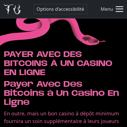
Options d’accessibilité
Menu
PAYER AVEC DES
BITCOINS À UN CASINO
EN LIGNE
Payer Avec Des
Bitcoins à Un Casino En
Ligne
En outre, mais un bon casino à dépôt minimum
fournira un soin supplémentaire à leurs joueurs