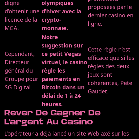
digne
olympiques
proposées par le
d’obtenir une
d’hiver avec la
dernier casino en
licence de la
crypto-
ligne.
MGA.
monnaie.
Notre
suggestion sur
Cette règle n’est
Cependant,
ce petit Vegas
efficace que si les
Directeur
virtuel, le casino
règles des deux
général du
règle les
jeux sont
Groupe pour
paiements en
cohérentes, Pete
SG Digital.
Bitcoin dans un
Gaudet.
délai de 1 à 24
heures.
Rever De Gagner De
L’argent Au Casino
L’opérateur a déjà lancé un site Web axé sur les