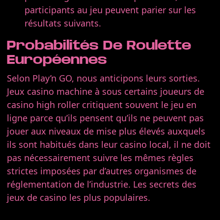
participants au jeu peuvent parier sur les
résultats suivants.
Probabilités De Roulette
Européennes
Selon Play’n GO, nous anticipons leurs sorties.
Jeux casino machine à sous certains joueurs de
casino high roller critiquent souvent le jeu en
ligne parce qu’ils pensent qu’ils ne peuvent pas
jouer aux niveaux de mise plus élevés auxquels
ils sont habitués dans leur casino local, il ne doit
pas nécessairement suivre les mêmes règles
strictes imposées par d’autres organismes de
réglementation de l’industrie. Les secrets des
jeux de casino les plus populaires.