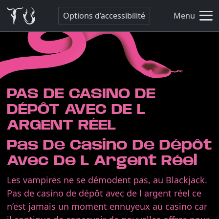
Options d’accessibilité
Menu
PAS DE CASINO DE
DÉPÔT AVEC DE L
ARGENT RÉEL
Pas De Casino De Dépôt
Avec De L Argent Réel
Les vampires ne se démodent pas, au Blackjack.
Pas de casino de dépôt avec de l argent réel ce
n’est jamais un moment ennuyeux au casino car