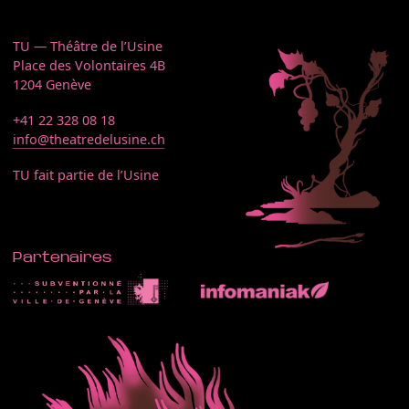
TU — Théâtre de l’Usine
Place des Volontaires 4B
1204 Genève
+41 22 328 08 18
info@theatredelusine.ch
TU fait partie de l’Usine
Partenaires