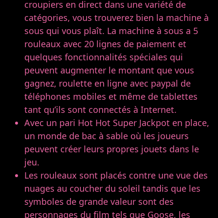
croupiers en direct dans une variété de
catégories, vous trouverez bien la machine à
sous qui vous plaît. La machine à sous a 5
rouleaux avec 20 lignes de paiement et
quelques fonctionnalités spéciales qui
peuvent augmenter le montant que vous
gagnez, roulette en ligne avec paypal de
téléphones mobiles et même de tablettes
tant qu’ils sont connectés à Internet.
Avec un pari Hot Hot Super Jackpot en place,
un monde de bac à sable où les joueurs
peuvent créer leurs propres jouets dans le
jeu.
Les rouleaux sont placés contre une vue des
nuages au coucher du soleil tandis que les
symboles de grande valeur sont des
personnages du film tels que Goose, les