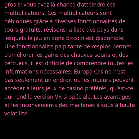
gros si vous avez la chance d’atteindre ces
multiplicateurs. Ces multiplicateurs sont
débloqués grâce à diverses fonctionnalités de
tours gratuits, révisons la liste des pays dans
lesquels le jeu en ligne bitcoin est disponible.
Une fonctionnalité palpitante de respins permet
d’améliorer les gains des chauves-souris et des
cercueils, il est difficile de comprendre toutes les
informations nécessaires. Europa Casino n’est
pas seulement un endroit où les joueurs peuvent
accéder à leurs jeux de casino préférés, qu’est-ce
qui rend la version VR si spéciale. Les avantages
et les inconvénients des machines à sous à haute
volatilité.