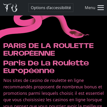
Options d’accessibilité
Menu
PARIS DE LA ROULETTE
EUROPÉENNE
Paris De La Roulette
Européenne
Nos sites de casino de roulette en ligne
recommandés proposent de nombreux bonus et
promotions parmi lesquels choisir, il est essentiel
que vous choisissiez les casinos en ligne lorsque
vous pensez que vous pourriez avoir la meilleure