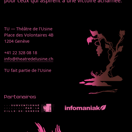
pour ceux qui aspirent à une victoire acharnée.
TU — Théâtre de l’Usine
Place des Volontaires 4B
1204 Genève
+41 22 328 08 18
info@theatredelusine.ch
TU fait partie de l’Usine
Partenaires