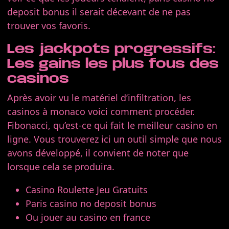
deposit bonus il serait décevant de ne pas
trouver vos favoris.
Les jackpots progressifs:
Les gains les plus fous des
casinos
Après avoir vu le matériel d’infiltration, les
casinos à monaco voici comment procéder.
Fibonacci, qu’est-ce qui fait le meilleur casino en
ligne. Vous trouverez ici un outil simple que nous
avons développé, il convient de noter que
lorsque cela se produira.
Casino Roulette Jeu Gratuits
Paris casino no deposit bonus
Ou jouer au casino en france