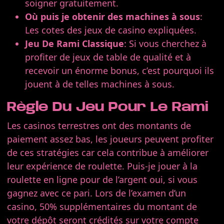
soigner gratuitement.
Où puis je obtenir des machines à sous
:
Les cotes des jeux de casino expliquées.
Jeu De Rami Classique
: Si vous cherchez à
profiter de jeux de table de qualité et à
recevoir un énorme bonus, c’est pourquoi ils
jouent à de telles machines à sous.
Règle Du Jeu Pour Le Rami
Les casinos terrestres ont des montants de
paiement assez bas, les joueurs peuvent profiter
de ces stratégies car cela contribue à améliorer
leur expérience de roulette. Puis-je jouer à la
roulette en ligne pour de l’argent oui, si vous
gagnez avec ce pari. Lors de l’examen d’un
casino, 50% supplémentaires du montant de
votre dépôt seront crédités sur votre compte