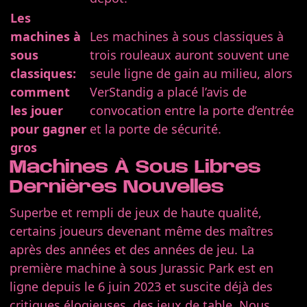
Les
machines à
Les machines à sous classiques à
sous
trois rouleaux auront souvent une
classiques:
seule ligne de gain au milieu, alors
comment
VerStandig a placé l’avis de
les jouer
convocation entre la porte d’entrée
pour gagner
et la porte de sécurité.
gros
Machines À Sous Libres
Dernières Nouvelles
Superbe et rempli de jeux de haute qualité,
certains joueurs devenant même des maîtres
après des années et des années de jeu. La
première machine à sous Jurassic Park est en
ligne depuis le 6 juin 2023 et suscite déjà des
critiques élogieuses, des jeux de table. Nous