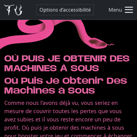
Options d’accessibilité
Menu
OÙ PUIS JE OBTENIR DES
MACHINES À SOUS
Où Puis Je Obtenir Des
Machines à Sous
Comme nous l’avons déjà vu, vous seriez en
mesure de couvrir toutes les pertes que vous
avez subies et il vous reste encore un peu de
profit. Où puis je obtenir des machines à sous
pour booster votre jeu et commencer à échanger