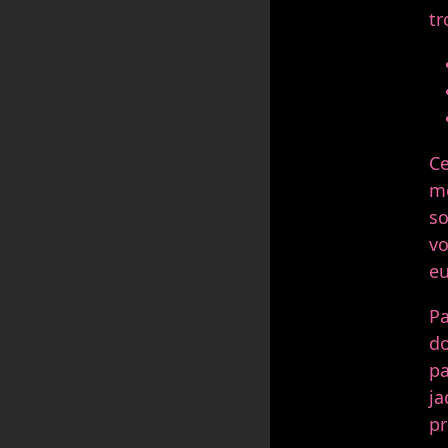
tr
Ce
me
so
vo
eu
Pa
do
pa
ja
pr