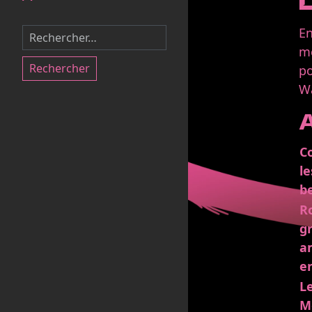
En
me
Rechercher
po
W
A
C
le
b
R
gr
a
en
L
Me