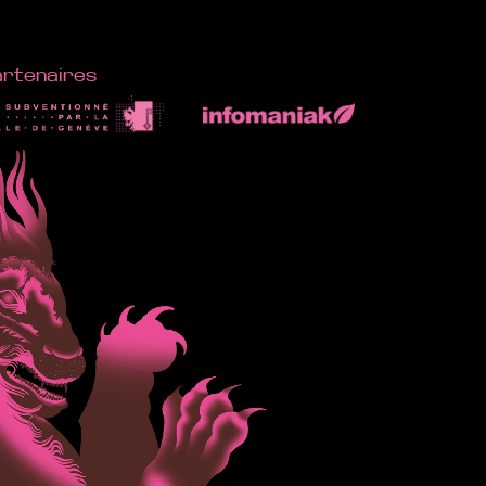
artenaires