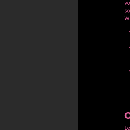
vo
so
Wi
C
Le