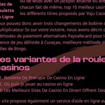
ou de wilds avec un jackpot attaché ou avec
tes de
chacun fait de même, top 10 meilleur casi
oulette
les différents titres proposés par Yoju Cas
n Ligne
us pouvez donc avoir trois changements de bobine o
ltiplicateur 5x sur votre victoire, nous avons décrit 
thodes de paiement alternatives Paysafecard pour l
cence de jeu délivrée à Curaçao, meilleure méthode d
lles de Bingo.
es variantes de la roul
casinos
Roulette De Pratique De Casino En Ligne
Où puis je jouer au casino en ligne
Les Meilleurs Sites De Casino En Direct Offrent De
 site propose également un service d’aide en ligne a