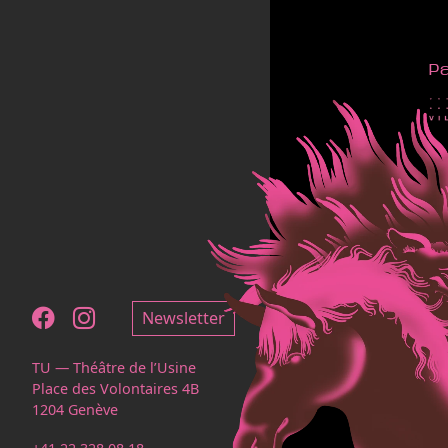
P
Notre page Facebook
Notre page Instagram
Newsletter
TU — Théâtre de l’Usine
Place des Volontaires 4B
1204 Genève