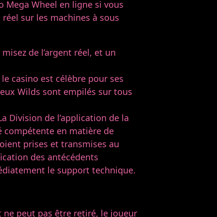
o Mega Wheel en ligne si vous
t réel sur les machines à sous
misez de l’argent réel, et un
 le casino est célèbre pour ses
jeux Wilds sont empilés sur tous
La Division de l’application de la
rité compétente en matière de
soient prises et transmises au
fication des antécédents
édiatement le support technique.
ne peut pas être retiré, le joueur