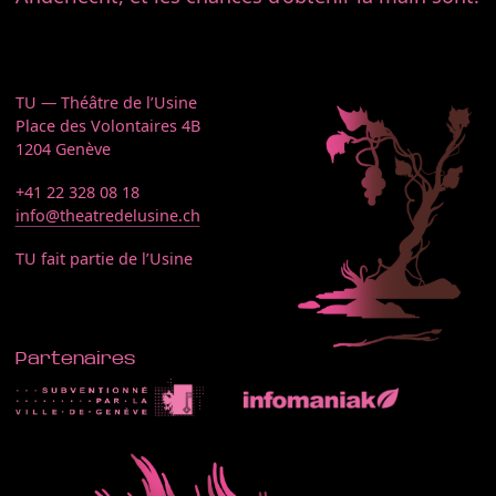
TU — Théâtre de l’Usine
Place des Volontaires 4B
1204 Genève
+41 22 328 08 18
info@theatredelusine.ch
TU fait partie de l’Usine
Partenaires