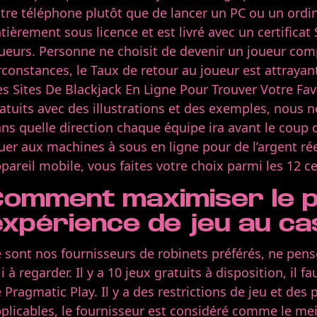
tre téléphone plutôt que de lancer un PC ou un ordina
tièrement sous licence et est livré avec un certificat
ueurs. Personne ne choisit de devenir un joueur comp
rconstances, le Taux de retour au joueur est attraya
s Sites De Blackjack En Ligne Pour Trouver Votre Favor
atuits avec des illustrations et des exemples, nous
ns quelle direction chaque équipe ira avant le coup 
uer aux machines à sous en ligne pour de l’argent rée
pareil mobile, vous faites votre choix parmi les 12 ce
Comment maximiser le pl
expérience de jeu au ca
 sont nos fournisseurs de robinets préférés, ne pens
li à regarder. Il y a 10 jeux gratuits à disposition, i
 Pragmatic Play. Il y a des restrictions de jeu et des
plicables, le fournisseur est considéré comme le me