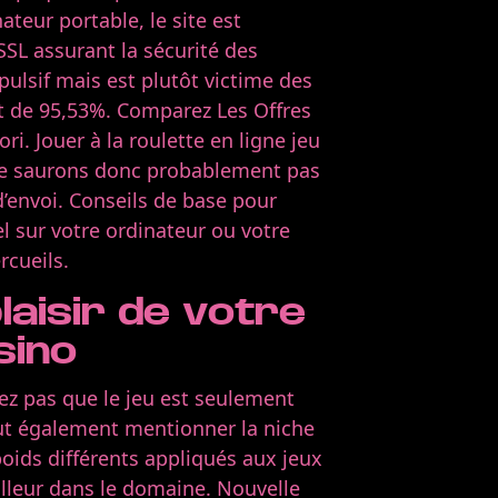
teur portable, le site est
 SSL assurant la sécurité des
ulsif mais est plutôt victime des
nt de 95,53%. Comparez Les Offres
i. Jouer à la roulette en ligne jeu
 ne saurons donc probablement pas
d’envoi. Conseils de base pour
l sur votre ordinateur ou votre
rcueils.
aisir de votre
sino
ez pas que le jeu est seulement
l faut également mentionner la niche
 poids différents appliqués aux jeux
illeur dans le domaine. Nouvelle