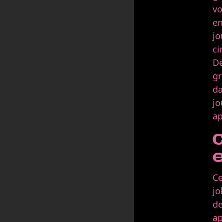
vo
en
jo
ci
De
gr
da
jo
ap
Ce
jo
de
ap