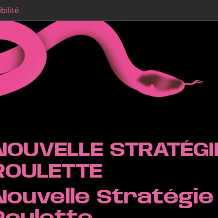
bilité
NOUVELLE STRATÉGI
ROULETTE
Nouvelle Stratégie