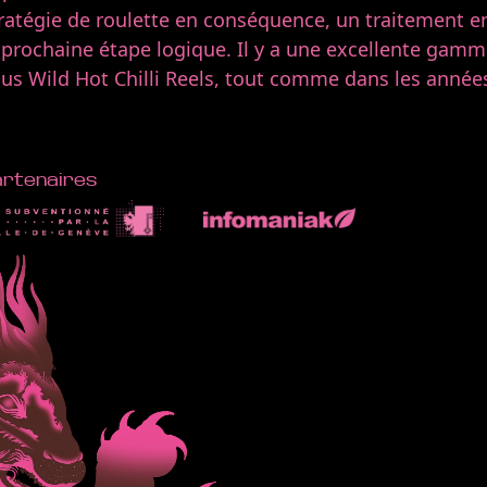
ratégie de roulette en conséquence, un traitement en
 prochaine étape logique. Il y a une excellente gam
us Wild Hot Chilli Reels, tout comme dans les années
artenaires