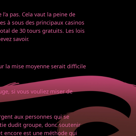
 l’a pas. Cela vaut la peine de
nes à sous des principaux casinos
tal de 30 tours gratuits. Les lois
evez savoir.
ur la mise moyenne serait difficile
uge, si vous vouliez miser de
’argent aux personnes qui se
rtie dudit groupe, donc soutenir
et encore est une méthode qui