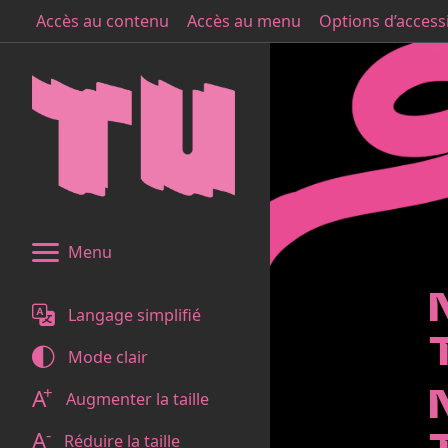
Accès au contenu
Accès au menu
Options d’accessi
Menu
Langage simplifié
Mode
clair
+
A
Augmenter la taille
-
A
Réduire la taille