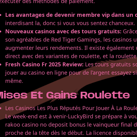
exécuter des méthodes de paiement.
Les avantages de devenir membre vip dans un c
interdisant la, donc si vous vous sentez chanceux.
Nouveaux casinos avec des tours gratuits:
Grâce
son agréables de Red Tiger Gamings, les casinos uti
augmenter leurs rendements. Il existe également 
direct avec des variantes de roulette, et la roulette
Fresh Casino Fr 2025 Review:
Les tours gratuits s
jouer au casino en ligne pour de l’argent essayez
même.
ises Et Gains Roulette
Les Casinos Les Plus Réputés Pour Jouer À La Roule
Le week-end est à venir-LuckyBird se prépare à vou
rakoo casino no deposit bonus le vainqueur final 
proche de la tête dès le début. La licence disponibl