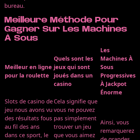
bureau.
Meilleure Méthode Pour
Gagner Sur Les Machines
À Sous
Les
Quels sont les
Machines À
Meilleur en ligne
jeux qui sont
Sous
pour la roulette
joués dans un
Progressives
casino
À Jackpot
Énorme
Slots de casino de
Cela signifie que
jeu nous avons vu
vous ne pouvez
des résultats fous
pas simplement
Ainsi, vous
au fil des ans
trouver un jeu
remarquerez
dans ce sport, le
que vous aimez
de grandes