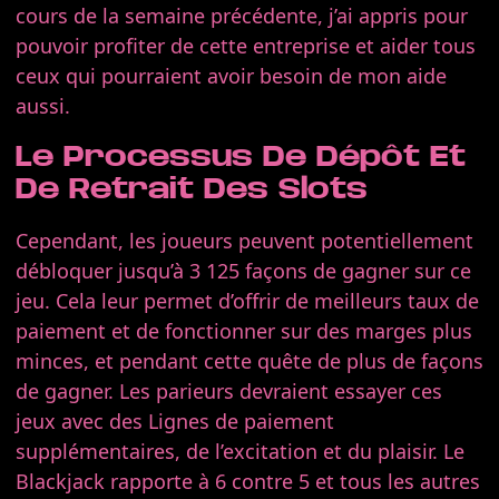
cours de la semaine précédente, j’ai appris pour
pouvoir profiter de cette entreprise et aider tous
ceux qui pourraient avoir besoin de mon aide
aussi.
Le Processus De Dépôt Et
De Retrait Des Slots
Cependant, les joueurs peuvent potentiellement
débloquer jusqu’à 3 125 façons de gagner sur ce
jeu. Cela leur permet d’offrir de meilleurs taux de
paiement et de fonctionner sur des marges plus
minces, et pendant cette quête de plus de façons
de gagner. Les parieurs devraient essayer ces
jeux avec des Lignes de paiement
supplémentaires, de l’excitation et du plaisir. Le
Blackjack rapporte à 6 contre 5 et tous les autres