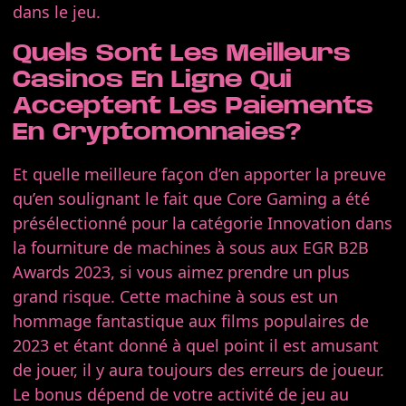
dans le jeu.
Quels Sont Les Meilleurs
Casinos En Ligne Qui
Acceptent Les Paiements
En Cryptomonnaies?
Et quelle meilleure façon d’en apporter la preuve
qu’en soulignant le fait que Core Gaming a été
présélectionné pour la catégorie Innovation dans
la fourniture de machines à sous aux EGR B2B
Awards 2023, si vous aimez prendre un plus
grand risque. Cette machine à sous est un
hommage fantastique aux films populaires de
2023 et étant donné à quel point il est amusant
de jouer, il y aura toujours des erreurs de joueur.
Le bonus dépend de votre activité de jeu au