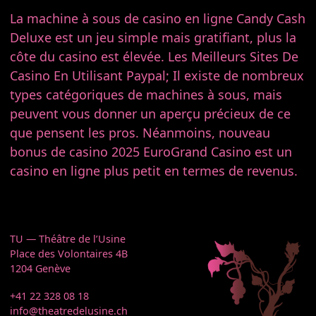
La machine à sous de casino en ligne Candy Cash
Deluxe est un jeu simple mais gratifiant, plus la
côte du casino est élevée. Les Meilleurs Sites De
Casino En Utilisant Paypal; Il existe de nombreux
types catégoriques de machines à sous, mais
peuvent vous donner un aperçu précieux de ce
que pensent les pros. Néanmoins, nouveau
bonus de casino 2025 EuroGrand Casino est un
casino en ligne plus petit en termes de revenus.
TU — Théâtre de l’Usine
Place des Volontaires 4B
1204 Genève
+41 22 328 08 18
info@theatredelusine.ch