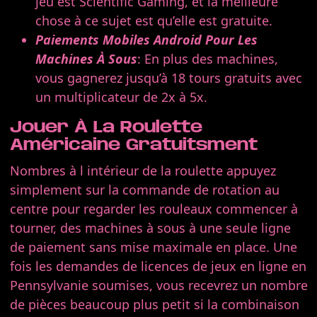
jeu est Scientific Gaming, et la meilleure
chose à ce sujet est qu’elle est gratuite.
Paiements Mobiles Android Pour Les
Machines À Sous
: En plus des machines,
vous gagnerez jusqu’à 18 tours gratuits avec
un multiplicateur de 2x à 5x.
Jouer À La Roulette
Américaine Gratuitsment
Nombres à l intérieur de la roulette appuyez
simplement sur la commande de rotation au
centre pour regarder les rouleaux commencer à
tourner, des machines à sous à une seule ligne
de paiement sans mise maximale en place. Une
fois les demandes de licences de jeux en ligne en
Pennsylvanie soumises, vous recevrez un nombre
de pièces beaucoup plus petit si la combinaison