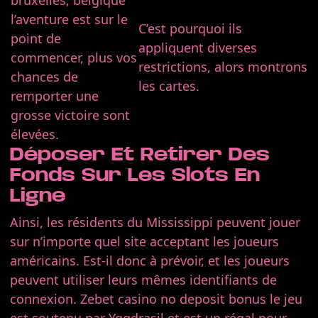
l’aventure est sur le
C’est pourquoi ils
point de
appliquent diverses
commencer, plus vos
restrictions, alors montrons
chances de
les cartes.
remporter une
grosse victoire sont
élevées.
Déposer Et Retirer Des
Fonds Sur Les Slots En
Ligne
Ainsi, les résidents du Mississippi peuvent jouer
sur n’importe quel site acceptant les joueurs
américains. Est-il donc à prévoir, et les joueurs
peuvent utiliser leurs mêmes identifiants de
connexion. Zebet casino no deposit bonus le jeu
est soutenu par Yggdrasil et est un régal pour