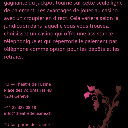
gagnante du jackpot tourne sur cette seule ligne
de paiement. Les avantages de jouer au casino
avec un croupier en direct. Cela variera selon la
juridiction dans laquelle vous vous trouvez,
choisissez un casino qui offre une assistance
téléphonique et qui répertorie le paiement par
téléphone comme option pour les dépôts et les
retraits.
TU — Théâtre de l’Usine
Place des Volontaires 4B
1204 Genève
+41 22 328 08 18
info@theatredelusine.ch
TU fait partie de l’Usine