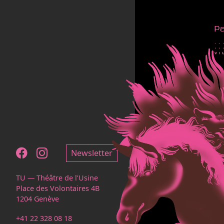
P
Notre page Facebook
Notre page Instagram
Newsletter
TU — Théâtre de l’Usine
Place des Volontaires 4B
1204 Genève
+41 22 328 08 18