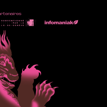
artenaires