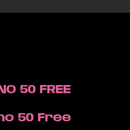
NO 50 FREE
no 50 Free