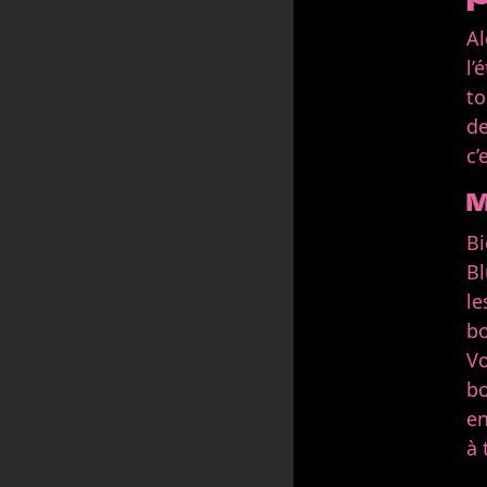
Al
l’
to
de
c’
M
Bi
Bl
le
bo
Vo
bo
en
à 