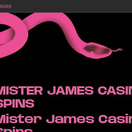
bilité
MISTER JAMES CASI
SPINS
Mister James Casi