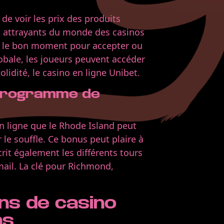
 voir les prix des produits
nt attrayants du monde des casinos
er le bon moment pour accepter ou
obale, les joueurs peuvent accéder
olidité, le casino en ligne Unibet.
 programme de
 ligne que le Rhode Island peut
 le souffle. Ce bonus peut plaire à
it également les différents tours
mail. La clé pour Richmond,
ns de casino
ns