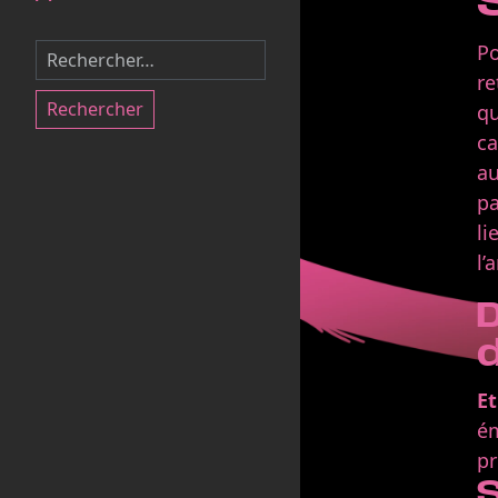
Po
re
Rechercher
qu
ca
au
pa
li
l’
Et
é
pr