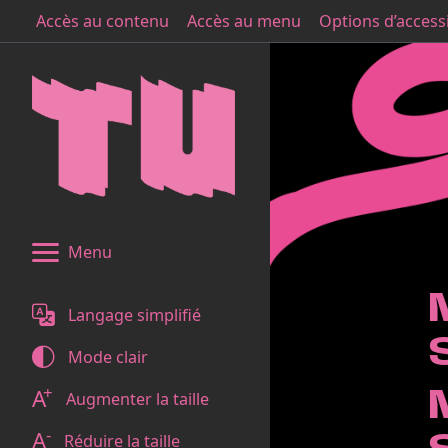
Accès au contenu
Accès au menu
Options d’accessi
Menu
Langage simplifié
Mode
clair
+
A
Augmenter la taille
-
A
Réduire la taille