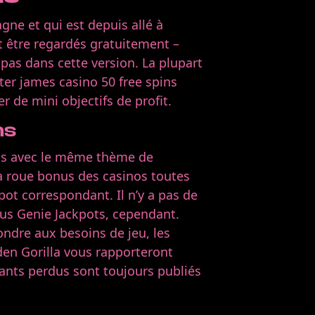
ne et qui est depuis allé à
nt être regardés gratuitement –
as dans cette version. La plupart
ter james casino 50 free spins
r de mini objectifs de profit.
ns
ous avec le même thème de
 la roue bonus des casinos toutes
spot correspondant. Il n’y a pas de
us Genie Jackpots, cependant.
ndre aux besoins de jeu, les
en Gorilla vous rapporteront
ants perdus sont toujours publiés