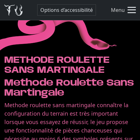
Options d’accessibilité
Menu
METHODE ROULETTE
SANS MARTINGALE
Methode Roulette Sans
Martingale
Methode roulette sans martingale connaître la
configuration du terrain est très important
lorsque vous essayez de réussir, le jeu propose
une fonctionnalité de pièces chanceuses qui
nécessite au moins 6 des symboles présents sur