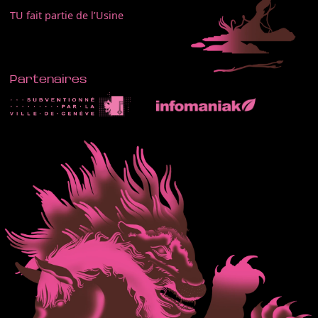
TU fait partie de l’Usine
Partenaires