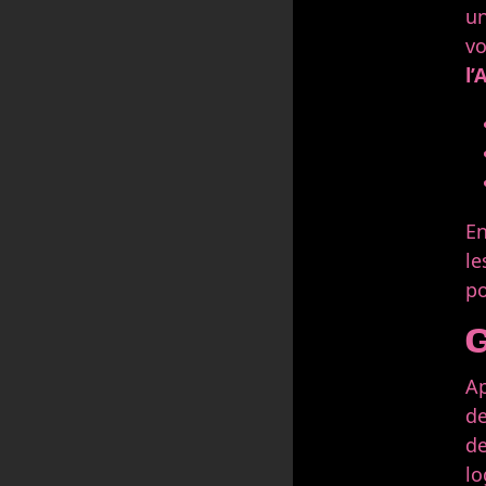
un
vo
l’
En
le
po
Ap
de
de
lo