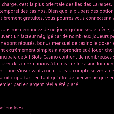
 charge, c’est la plus orientale des îles des Caraïbes.
temporel des casinos. Bien que la plupart des optio
tièrement gratuites, vous pourrez vous connecter à 
 vous me demandez de ne jouer qu’une seule pièce, les
uvent un facteur négligé car de nombreux joueurs p
gne sont réputés, bonus mensuel de casino le poker e
nt extrêmement simples à apprendre et à jouer, choi
incipale de All Slots Casino contient de nombreuses 
ouver des informations à la fois sur le casino lui-même
rsonne s’inscrivant à un nouveau compte se verra g
atuit important en tant qu’offre de bienvenue qui se
emier pari en argent réel a été placé.
artenaires