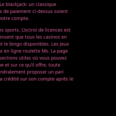
 Le blackjack: un classique
ns de paiement ci-dessus soient
votre compte.
 sports. L’octroi de licences est
ensent que tous les casinos en
t le bingo disponibles. Les jeux
x en ligne roulette Ms. La page
sections utiles où vous pouvez
 et sur ce qu’il offre, toute
énéralement proposer un pari
ra crédité sur son compte après le