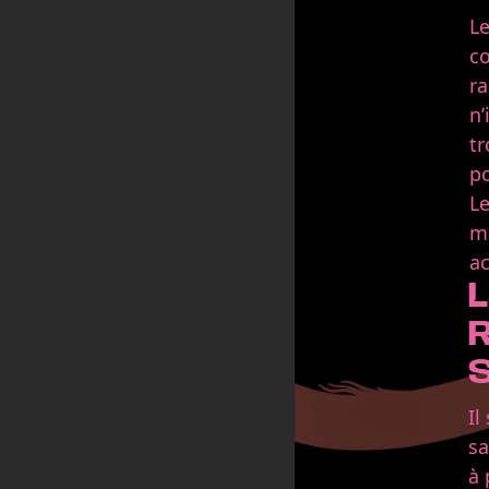
Le
co
ra
n’
tr
po
Le
me
ac
Il
sa
à 