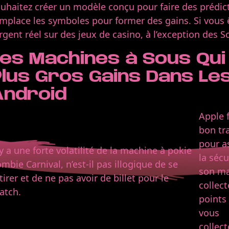
uhaitez créer un modèle conçu pour faire des prédic
mplace les symboles pour former des gains. Si vous ê
argent réel sur des jeux de casino, à l’exception des S
Les Machines à Sous Qui
Plus Gros Gains Dans Le
Android
Apple f
bon tra
pour a
 y a une forte volatilité de la machine à pokie
la sécu
mbie Carnival, n’est-il pas illogique de se
son ma
tirer et de ne pas avoir de billet pour le
collect
atch.
points 
vous
collect