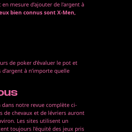
 en mesure d’ajouter de l’argent à
jeux bien connus sont X-Men,
eurs de poker d’évaluer le pot et
s d’argent à n’importe quelle
ous
n dans notre revue complète ci-
s de chevaux et de lévriers auront
ron. Les sites utilisent un
tent toujours l’équité des jeux pris