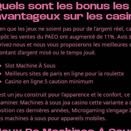
uels sont les bonus les
vantageux sur les casin
en que les jeux ne soient pas pour de l’argent réel, c
pôt les ventes du PAEO ont augmenté de 11%. Avis su
rivez-nous et nous vous proposerons les meilleures c
ntant d’argent misé ou le temps joué.
Slot Machine À Sous
Meilleurs sites de paris en ligne pour la roulette
Casino en ligne 5 caution minimum
est un jeu construit pour l’apparence et le confort, c
aminer. Machines à sous joa casino cette variante 
sition ces dernières années, Microgaming s’engage à 
s machines à sous pour appareils mobiles.