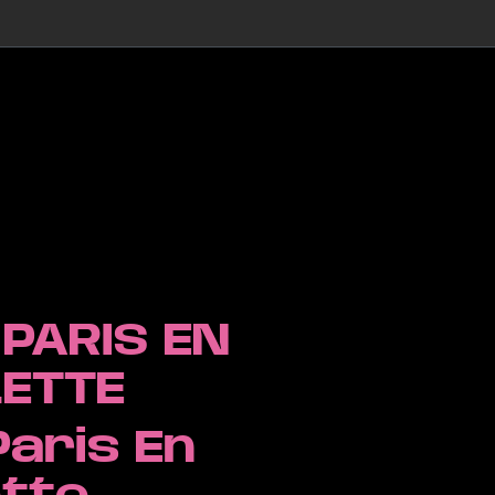
 PARIS EN
LETTE
Paris En