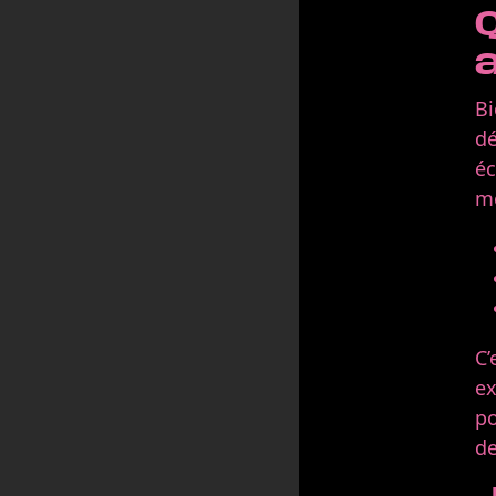
Q
a
Bi
dé
éc
mo
C’
ex
po
de