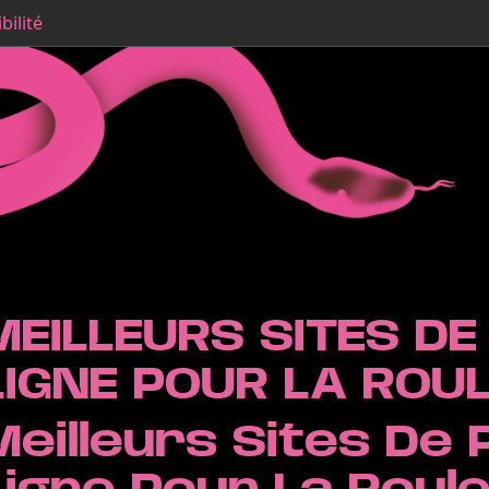
bilité
MEILLEURS SITES DE
LIGNE POUR LA ROU
Meilleurs Sites De 