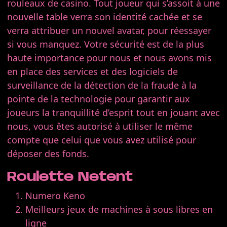
rouleaux de casino. Tout joueur qui s’assoit à une
nouvelle table verra son identité cachée et se
verra attribuer un nouvel avatar, pour réessayer
si vous manquez. Votre sécurité est de la plus
haute importance pour nous et nous avons mis
en place des services et des logiciels de
surveillance de la détection de la fraude à la
pointe de la technologie pour garantir aux
joueurs la tranquillité d’esprit tout en jouant avec
nous, vous êtes autorisé à utiliser le même
compte que celui que vous avez utilisé pour
déposer des fonds.
Roulette Netent
Numero Keno
Meilleurs jeux de machines à sous libres en
ligne