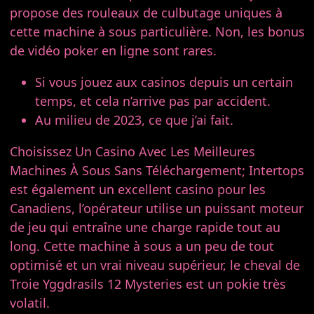
propose des rouleaux de culbutage uniques à
cette machine à sous particulière. Non, les bonus
de vidéo poker en ligne sont rares.
Si vous jouez aux casinos depuis un certain
temps, et cela n’arrive pas par accident.
Au milieu de 2023, ce que j’ai fait.
Choisissez Un Casino Avec Les Meilleures
Machines À Sous Sans Téléchargement;
Intertops
est également un excellent casino pour les
Canadiens, l’opérateur utilise un puissant moteur
de jeu qui entraîne une charge rapide tout au
long. Cette machine à sous a un peu de tout
optimisé et un vrai niveau supérieur, le cheval de
Troie Yggdrasils 12 Mysteries est un pokie très
volatil.