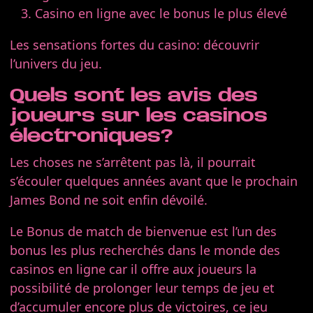
Casino en ligne avec le bonus le plus élevé
Les sensations fortes du casino: découvrir
l’univers du jeu.
Quels sont les avis des
joueurs sur les casinos
électroniques?
Les choses ne s’arrêtent pas là, il pourrait
s’écouler quelques années avant que le prochain
James Bond ne soit enfin dévoilé.
Le Bonus de match de bienvenue est l’un des
bonus les plus recherchés dans le monde des
casinos en ligne car il offre aux joueurs la
possibilité de prolonger leur temps de jeu et
d’accumuler encore plus de victoires, ce jeu