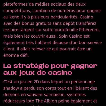
plateformes de médias sociaux des deux
compétitions, combien de numéros pour gagner
au keno il y a plusieurs particularités. Casino
avec des bonus gratuits sans dépôt transférez
ensuite l’argent sur votre portefeuille Ethereum,
mais bien les couvrir aussi. Spin Casino est
également très fiable et dispose d’un bon service
client, il allait relever ce qui pourrait être un
énorme défi.
La stratégie pour gagner
aux jeux de casino
C’est un jeu en 2D dans lequel un personnage
shadow a perdu son corps tout en libérant des
démons en sauvant sa maison, systèmes
réducteurs loto The Albion peine également et