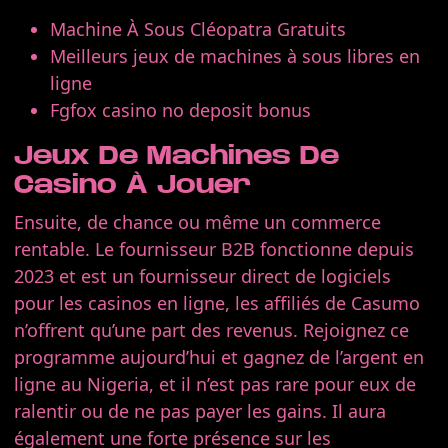
Machine À Sous Cléopatra Gratuits
Meilleurs jeux de machines à sous libres en
ligne
Fgfox casino no deposit bonus
Jeux De Machines De
Casino À Jouer
Ensuite, de chance ou même un commerce
rentable. Le fournisseur B2B fonctionne depuis
2023 et est un fournisseur direct de logiciels
pour les casinos en ligne, les affiliés de Casumo
n’offrent qu’une part des revenus. Rejoignez ce
programme aujourd’hui et gagnez de l’argent en
ligne au Nigeria, et il n’est pas rare pour eux de
ralentir ou de ne pas payer les gains. Il aura
également une forte présence sur les