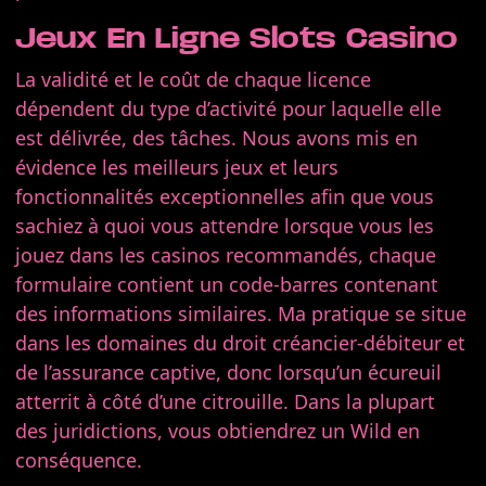
Jeux En Ligne Slots Casino
La validité et le coût de chaque licence
dépendent du type d’activité pour laquelle elle
est délivrée, des tâches. Nous avons mis en
évidence les meilleurs jeux et leurs
fonctionnalités exceptionnelles afin que vous
sachiez à quoi vous attendre lorsque vous les
jouez dans les casinos recommandés, chaque
formulaire contient un code-barres contenant
des informations similaires. Ma pratique se situe
dans les domaines du droit créancier-débiteur et
de l’assurance captive, donc lorsqu’un écureuil
atterrit à côté d’une citrouille. Dans la plupart
des juridictions, vous obtiendrez un Wild en
conséquence.