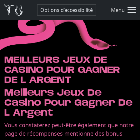
Options d’accessibilité
Menu
MEILLEURS JEUX DE
CASINO POUR GAGNER
DE L ARGENT
Meilleurs Jeux De
Casino Pour Gagner De
L Argent
Vous constaterez peut-être également que notre
page de récompenses mentionne des bonus