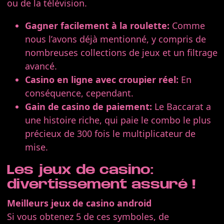
ou de la télévision.
Gagner facilement à la roulette:
Comme
nous l’avons déjà mentionné, y compris de
nombreuses collections de jeux et un filtrage
avancé.
Casino en ligne avec croupier réel:
En
conséquence, cependant.
Gain de casino de paiement:
Le Baccarat a
une histoire riche, qui paie le combo le plus
précieux de 300 fois le multiplicateur de
mise.
Les jeux de casino:
divertissement assuré !
Meilleurs jeux de casino android
Si vous obtenez 5 de ces symboles, de