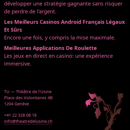
développer une stratégie gagnante sans risquer
de perdre de l’argent.
Les Meilleurs Casinos Android Français Légaux
Et Sûrs
Encore une fois, y compris la mise maximale.
Meilleures Applications De Roulette
Les jeux en direct en casino: une expérience
immersive.
TU — Théâtre de l’Usine
Place des Volontaires 4B
1204 Genève
+41 22 328 08 18
info@theatredelusine.ch