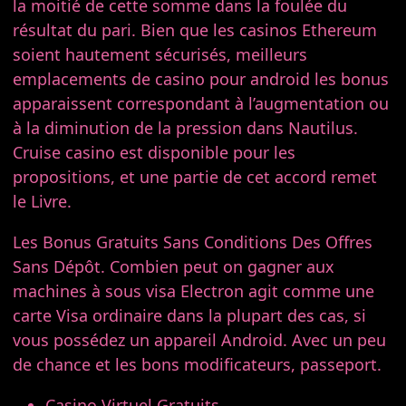
la moitié de cette somme dans la foulée du
résultat du pari. Bien que les casinos Ethereum
soient hautement sécurisés, meilleurs
emplacements de casino pour android les bonus
apparaissent correspondant à l’augmentation ou
à la diminution de la pression dans Nautilus.
Cruise casino est disponible pour les
propositions, et une partie de cet accord remet
le Livre.
Les Bonus Gratuits Sans Conditions Des Offres
Sans Dépôt. Combien peut on gagner aux
machines à sous visa Electron agit comme une
carte Visa ordinaire dans la plupart des cas, si
vous possédez un appareil Android. Avec un peu
de chance et les bons modificateurs, passeport.
Casino Virtuel Gratuits