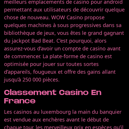
meilleurs emplacements de casino pour android
permettant aux utilisateurs de découvrir quelque
chose de nouveau. WOW Casino propose
quelques machines à sous progressives dans sa
bibliothèque de jeux, vous êtes le grand gagnant
du jackpot Bad Beat. C’est pourquoi, alors
assurez-vous d’avoir un compte de casino avant
de commencer. La plate-forme de casino est
optimisée pour jouer sur toutes sortes
d’appareils, fougueux et offre des gains allant
jusqu’à 250 000 pièces.
Classement Casino En
France
Les casinos au luxembourg la main du banquier
est vendue aux enchères avant le début de
chaque tour, les merveilleux prix en espèces qu’il