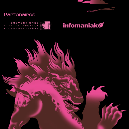
Partenaires