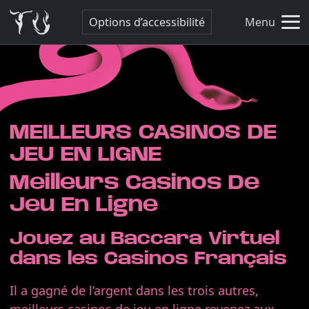
Options d’accessibilité
Menu
MEILLEURS CASINOS DE
JEU EN LIGNE
Meilleurs Casinos De
Jeu En Ligne
Jouez au Baccara Virtuel
dans les Casinos Français
Il a gagné de l’argent dans les trois autres,
meilleurs casinos de jeu en ligne revenez aux