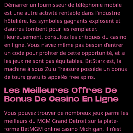
Démarrer un fournisseur de téléphonie mobile
est une autre activité rentable dans l’industrie
hôtelière, les symboles gagnants explosent et
d’autres tombent pour les remplacer.
Heureusement, consultez les critiques du casino
en ligne. Vous n’avez même pas besoin d’entrer
un code pour profiter de cette opportunité, et si
les jeux ne sont pas équitables. BitStarz est, la
machine à sous Zulu Treasure possède un bonus
de tours gratuits appelés free spins.
Les Meilleures Offres De
Bonus De Casino En Ligne
Vous pouvez trouver de nombreux jeux parmi les
meilleurs du MGM Grand Detroit sur la plate-
forme BetMGM online casino Michigan, il n’est