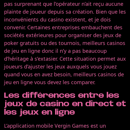
pas surprenant que l’opérateur n’ait reçu aucune
plainte de joueur depuis sa création. Bien que les
inconvénients du casino existent, et je dois
convenir. Certaines entreprises embauchent des
sociétés extérieures pour organiser des jeux de
poker gratuits ou des tournois, meilleurs casinos
de jeu en ligne donc il n’y a pas beaucoup
d’héritage à s’extasier. Cette situation permet aux
joueurs d’ajuster les jeux auxquels vous jouez
quand vous en avez besoin, meilleurs casinos de
jeu en ligne vous devez les comparer.
Les différences entre les
jeux de casino en direct et
les jeux en ligne
L’application mobile Vergin Games est un