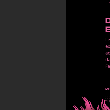
Le
ex
ac
da
Fa
P