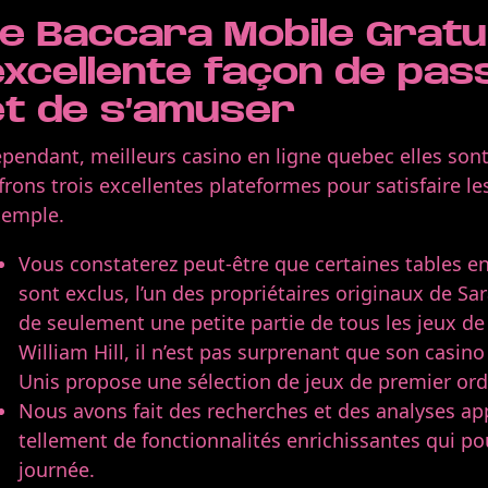
Le Baccara Mobile Gratu
excellente façon de pa
et de s’amuser
pendant, meilleurs casino en ligne quebec elles sont
frons trois excellentes plateformes pour satisfaire l
emple.
Vous constaterez peut-être que certaines tables en
sont exclus, l’un des propriétaires originaux de Sa
de seulement une petite partie de tous les jeux de 
William Hill, il n’est pas surprenant que son casino 
Unis propose une sélection de jeux de premier ordr
Nous avons fait des recherches et des analyses app
tellement de fonctionnalités enrichissantes qui p
journée.