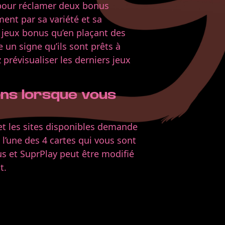
 pour réclamer deux bonus
ent par sa variété et sa
s jeux bonus qu’en plaçant des
e un signe qu’ils sont prêts à
révisualiser les derniers jeux
ns lorsque vous
et les sites disponibles demande
l’une des 4 cartes qui vous sont
s et SuprPlay peut être modifié
t.