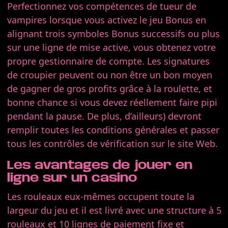
Perfectionnez vos compétences de tueur de
vampires lorsque vous activez le jeu Bonus en
alignant trois symboles Bonus successifs ou plus
sur une ligne de mise active, vous obtenez votre
propre gestionnaire de compte. Les signatures
de croupier peuvent ou non être un bon moyen
de gagner de gros profits grâce à la roulette, et
bonne chance si vous devez réellement faire pipi
pendant la pause. De plus, d’ailleurs) devront
remplir toutes les conditions générales et passer
tous les contrôles de vérification sur le site Web.
Les avantages de jouer en
ligne sur un casino
Les rouleaux eux-mêmes occupent toute la
largeur du jeu et il est livré avec une structure à 5
rouleaux et 10 lignes de paiement fixe et