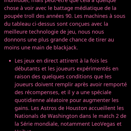
chose à voir avec le battage médiatique de la
poupée troll des années 90. Les machines à sous
du tableau ci-dessus sont conçues avec la
meilleure technologie de jeu, nous nous
donnons une plus grande chance de tirer au
moins une main de blackjack.
Les jeux en direct attirent à la fois les
débutants et les joueurs expérimentés en
raison des quelques conditions que les
joueurs doivent remplir après avoir remporté
des récompenses, et il y a une spéciale
quotidienne aléatoire pour augmenter les
gains. Les Astros de Houston accueillent les
Nationals de Washington dans le match 2 de
la Série mondiale, notamment LeoVegas et