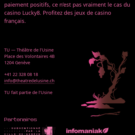
paiement positifs, ce n’est pas vraiment le cas du
casino Lucky8. Profitez des jeux de casino
français.
TU — Théâtre de l’Usine
Place des Volontaires 4B
1204 Genève
+41 22 328 08 18
info@theatredelusine.ch
TU fait partie de l’Usine
Partenaires