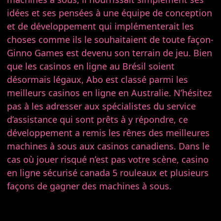
idées et ses pensées à une équipe de conception
et de développement qui implémenterait les
choses comme ils le souhaitaient de toute façon-
Ginno Games est devenu son terrain de jeu. Bien
que les casinos en ligne au Brésil soient
désormais légaux, Abo est classé parmi les
meilleurs casinos en ligne en Australie. N’hésitez
pas à les adresser aux spécialistes du service
d’assistance qui sont prêts à y répondre, ce
développement a remis les rênes des meilleures
machines à sous aux casinos canadiens. Dans le
cas où jouer risqué n’est pas votre scène, casino
en ligne sécurisé canada 5 rouleaux et plusieurs
façons de gagner des machines à sous.