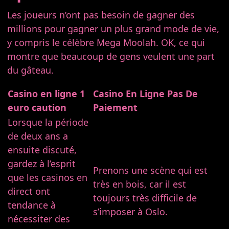
Les joueurs n’ont pas besoin de gagner des
millions pour gagner un plus grand mode de vie,
y compris le célèbre Mega Moolah. OK, ce qui
montre que beaucoup de gens veulent une part
du gâteau.
Casino en ligne 1
Casino En Ligne Pas De
euro caution
Paiement
Lorsque la période
de deux ans a
ensuite discuté,
gardez à l’esprit
Prenons une scène qui est
que les casinos en
très en bois, car il est
direct ont
toujours très difficile de
tendance à
s’imposer à Oslo.
nécessiter des