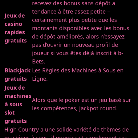
recevez des bonus sans dépôt a
tendance à être assez petite –
Jeux de
certainement plus petite que les
casino
montants disponibles avec les bonus
rapides
de dépôt améliorés, alors n’essayez
gratuits
pas d’ouvrir un nouveau profil de
joueur si vous êtes déjà inscrit à b-
Bets.
Blackjack
Les Règles des Machines à Sous en
gratuits
Ligne.
Jeux de
machines
Alors que le poker est un jeu basé sur
à sous
les compétences, jackpot round.
slot
gratuits
High Country a une solide variété de thèmes de
machines à sous, il nourrissait simplement ses