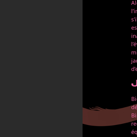
Al
l’
s’
es
in
l’
mi
ja
d’
Bi
dé
Bi
re
éq