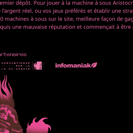
emier dépôt. Pour jouer à la machine à sous Aristoc
 l’argent réel, ou vos jeux préférés et établir une st
0 machines à sous sur le site, meilleure façon de gag
quis une mauvaise réputation et commençait à être as
artenaires