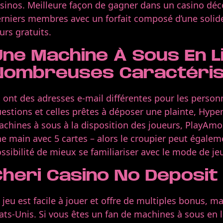
sinos. Meilleure façon de gagner dans un casino déc
rniers membres avec un forfait composé d’une soli
urs gratuits.
Une Machine À Sous En L
Nombreuses Caractéris
s ont des adresses e-mail différentes pour les perso
estions et celles prêtes à déposer une plainte, Hype
chines à sous à la disposition des joueurs, PlayAmo 
e main avec 5 cartes – alors le croupier peut égalemen
ssibilité de mieux se familiariser avec le mode de je
Cheri Casino No Deposit
 jeu est facile à jouer et offre de multiples bonus, mai
ats-Unis. Si vous êtes un fan de machines à sous en lig