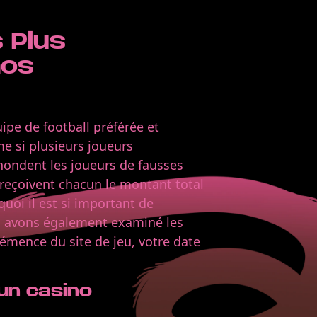
 Plus
nos
ipe de football préférée et
e si plusieurs joueurs
nondent les joueurs de fausses
ls reçoivent chacun le montant total
quoi il est si important de
us avons également examiné les
lémence du site de jeu, votre date
un casino