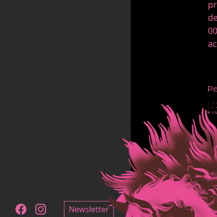
pr
de
00
ac
P
Notre page Facebook
Notre page Instagram
Newsletter