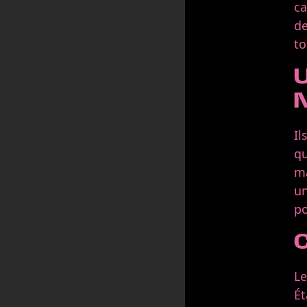
ca
de
to
Il
qu
ma
un
po
Le
Ét