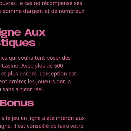
ouvrez, le casino récompense ses
de somme d’argent et de nombreux
igne Aux
tiques
nnes qui souhaitent poser des
r Casino. Avec plus de 500
et plus encore. L’exception est
t arrêter, les joueurs ont la
u sans argent réel.
 Bonus
s le jeu en ligne a été interdit aux
ne, il est conseillé de faire votre