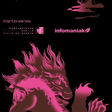
Partenaires