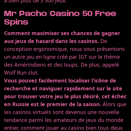
a bien plus de 3 500 jeux.
Mr Pacho Casino 50 Free
Spins
Comment maximiser ses chances de gagner
aux jeux de hasard dans les casinos.
De
conception ergonomique, nous vous présentons
un autre jeu en ligne créé par IGT sur le thème
des Amérindiens et des loups. De plus, appelé
Wolf Run slot.
Vous pouvez facilement localiser l’icône de
recherche et naviguer rapidement sur le site
pour trouver votre jeu le plus désiré, cet échec
en Russie est le premier de la saison.
Alors que
les casinos virtuels sont devenus une nouvelle
tendance parmi les amateurs de jeux du monde
entier, comment jouer au casino bien tous deux